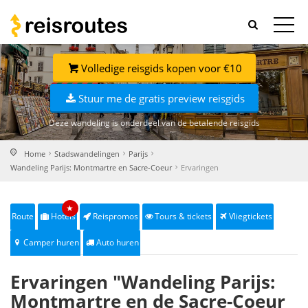
Volledige reisgids kopen voor €10
Stuur me de gratis preview reisgids
Deze wandeling is onderdeel van de betalende reisgids
Home
Stadswandelingen
Parijs
Wandeling Parijs: Montmartre en Sacre-Coeur
Ervaringen
★
Route
Hotels
Reispromos
Tours & tickets
Vliegtickets
Camper huren
Auto huren
Ervaringen "Wandeling Parijs:
Montmartre en de Sacre-Coeur