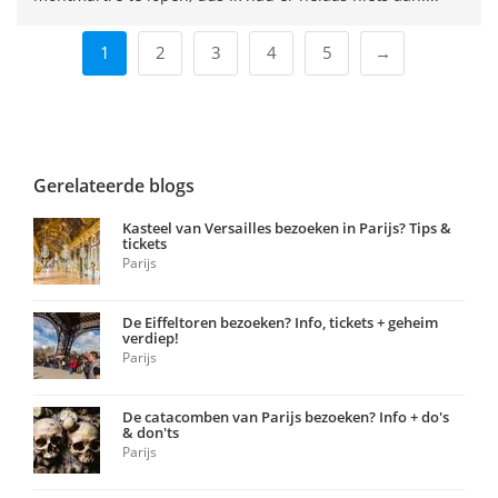
1
2
3
4
5
→
Gerelateerde blogs
Kasteel van Versailles bezoeken in Parijs? Tips &
tickets
Parijs
De Eiffeltoren bezoeken? Info, tickets + geheim
verdiep!
Parijs
De catacomben van Parijs bezoeken? Info + do's
& don'ts
Parijs