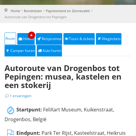
Home
Rondreizen
Pajottenland en Zennevallei
Autoroute van Drogenbos tot Pepingen
★
Route
Hotels
Reispromos
Tours & tickets
Vliegtickets
Camper huren
Auto huren
Autoroute van Drogenbos tot
Pepingen: musea, kastelen en
een stokerij
1 ervaringen
Startpunt:
FeliXart Museum, Kuikenstraat,
Drogenbos, België
Eindpunt:
Park Ter Rijst, Kasteelstraat, Heikruis