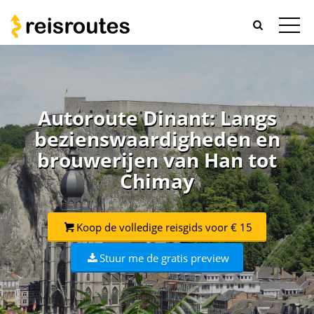
Autoroute Dinant: Langs
bezienswaardigheden en
brouwerijen van Han tot
Chimay
Koop de volledige reisgids voor € 15
Stuur me de gratis preview