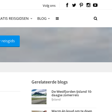
Volg ons
ATIS REISGIDSEN
BLOG
 reisgids
Gerelateerde blogs
De Westfjorden IJsland 10-
daagse zomerreis
IJsland
Warm én koud om te doen