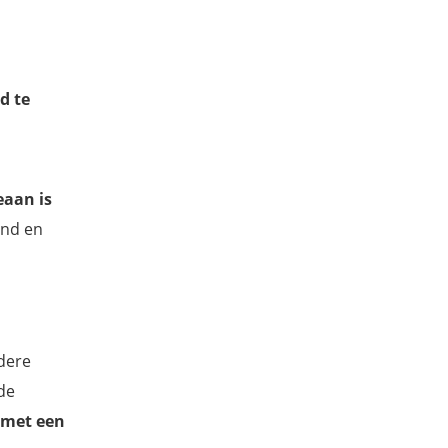
d te
eaan is
and en
dere
 de
 met een