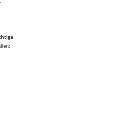
.
chtige
llen: