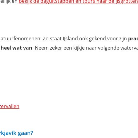
eilijk en
bekijk de daguitstappen en tours naar de IJsgrotten
natuurfenomenen. Zo staat IJsland ook gekend voor zijn
pra
 heel wat van
. Neem zeker een kijkje naar volgende waterva
tervallen
kjavík gaan?