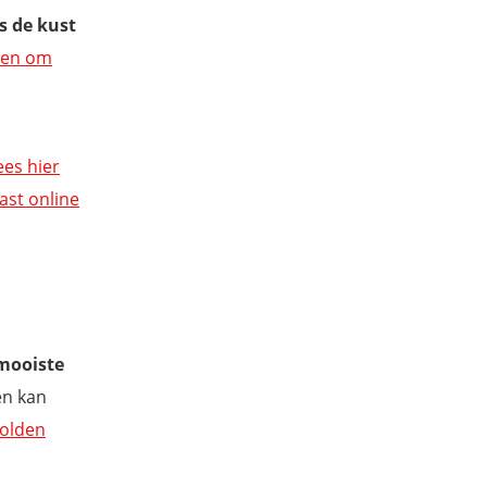
s de kust
ten om
ees hier
ast online
mooiste
en kan
Golden