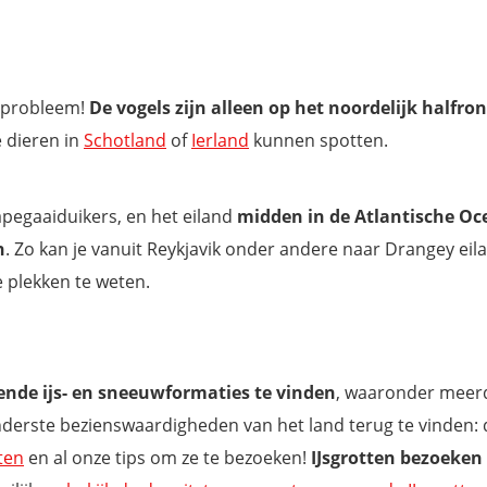
n probleem!
De vogels zijn alleen op het noordelijk halfron
e dieren in
Schotland
of
Ierland
kunnen spotten.
apegaaiduikers, en het eiland
midden in de Atlantische Oc
n
. Zo kan je vanuit Reykjavik onder andere naar Drangey eil
 plekken te weten.
nde ijs- en sneeuwformaties te vinden
, waaronder meer
jzonderste bezienswaardigheden van het land terug te vinden:
ten
en al onze tips om ze te bezoeken!
IJsgrotten bezoeken