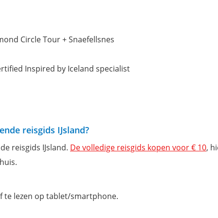
mond Circle Tour + Snaefellsnes
fied Inspired by Iceland specialist
ende reisgids IJsland?
 de reisgids IJsland.
De volledige reisgids kopen voor € 10
, h
huis.
 of te lezen op tablet/smartphone.