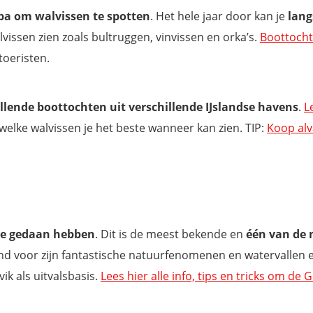
opa om walvissen te spotten
. Het hele jaar door kan je
lang
vissen zien zoals bultruggen, vinvissen en orka’s.
Boottoch
toeristen.
illende boottochten uit verschillende IJslandse havens
.
L
welke walvissen je het beste wanneer kan zien. TIP:
Koop alv
cle gedaan hebben
. Dit is de meest bekende en
één van de 
kend voor zijn fantastische natuurfenomenen en watervallen 
k als uitvalsbasis.
Lees hier alle info, tips en tricks om de 