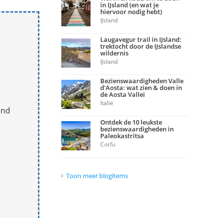
in IJsland (en wat je
hiervoor nodig hebt)
IJsland
Laugavegur trail in IJsland:
trektocht door de IJslandse
wildernis
IJsland
Bezienswaardigheden Valle
d'Aosta: wat zien & doen in
de Aosta Vallei
Italië
and
Ontdek de 10 leukste
bezienswaardigheden in
Paleokastritsa
Corfu
Toon meer blogitems