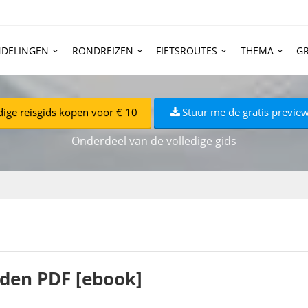
DELINGEN
RONDREIZEN
FIETSROUTES
THEMA
GR
dige reisgids kopen voor € 10
Stuur me de gratis preview
Onderdeel van de volledige gids
aden PDF [ebook]