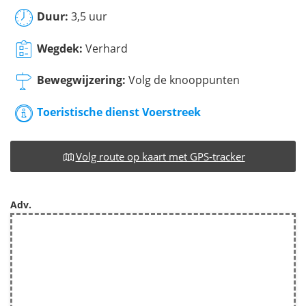
Duur:
3,5 uur
Wegdek:
Verhard
Bewegwijzering:
Volg de knooppunten
Toeristische dienst Voerstreek
Volg route op kaart met GPS-tracker
Adv.