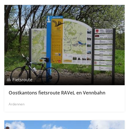
Fietsroute
Oostkantons fietsroute RAVeL en Vennbahn
Ardennen