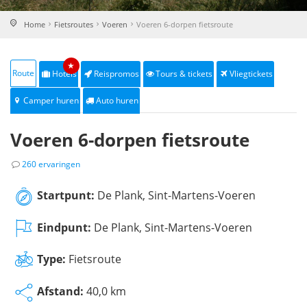
Home
Fietsroutes
Voeren
Voeren 6-dorpen fietsroute
★
Route
Hotels
Reispromos
Tours & tickets
Vliegtickets
Camper huren
Auto huren
Voeren 6-dorpen fietsroute
260 ervaringen
Startpunt:
De Plank, Sint-Martens-Voeren
Eindpunt:
De Plank, Sint-Martens-Voeren
Type:
Fietsroute
Afstand:
40,0 km