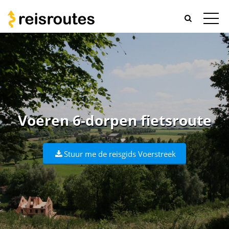
Voeren 6-dorpen fietsroute
Stuur me de reisgids Voerstreek