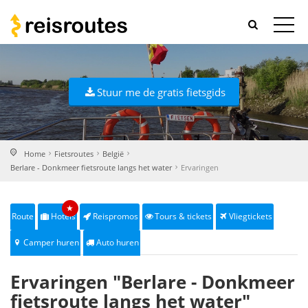
Stuur me de gratis fietsgids
Home
Fietsroutes
België
Berlare - Donkmeer fietsroute langs het water
Ervaringen
★
Route
Hotels
Reispromos
Tours & tickets
Vliegtickets
Camper huren
Auto huren
Ervaringen "Berlare - Donkmeer
fietsroute langs het water"