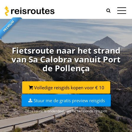
PREMIUM
Fietsroute naar het strand
van Sa Calobra vanuit Port
de Pollença
Volledige reisgids kopen voor € 10
Stuur me de gratis preview reisgids
Deze route is onderdeel van de betalende reisgids