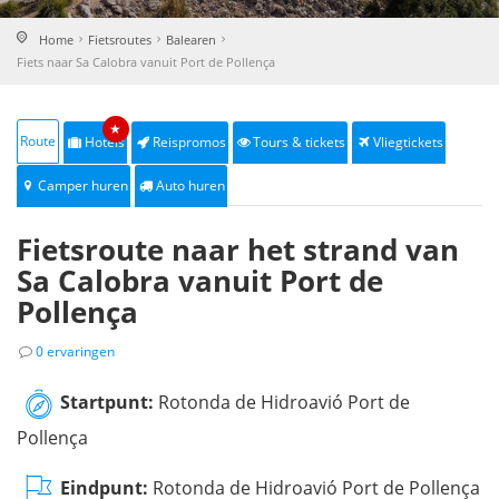
Home
Fietsroutes
Balearen
Fiets naar Sa Calobra vanuit Port de Pollença
★
Route
Hotels
Reispromos
Tours & tickets
Vliegtickets
Camper huren
Auto huren
Fietsroute naar het strand van
Sa Calobra vanuit Port de
Pollença
0 ervaringen
Startpunt:
Rotonda de Hidroavió Port de
Pollença
Eindpunt:
Rotonda de Hidroavió Port de Pollença