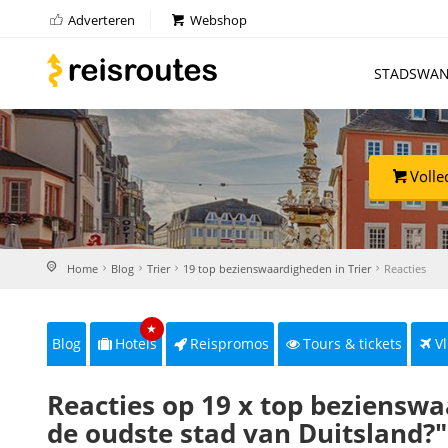
Adverteren
Webshop
STADSWAN
Volle
Home
Blog
Trier
19 top bezienswaardigheden in Trier
Reacties
★
Blog
Hotels
Reispromos
Tours & tickets
Vl
Reacties op 19 x top bezienswa
de oudste stad van Duitsland?"