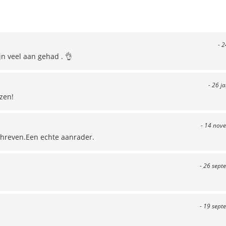
- 2
ijn veel aan gehad . 👌
- 26 j
ezen!
- 14 nov
chreven.Een echte aanrader.
- 26 sept
- 19 sept