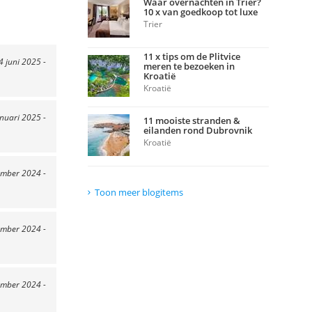
Waar overnachten in Trier?
10 x van goedkoop tot luxe
Trier
11 x tips om de Plitvice
4 juni 2025 -
meren te bezoeken in
Kroatië
Kroatië
anuari 2025 -
11 mooiste stranden &
eilanden rond Dubrovnik
Kroatië
ember 2024 -
Toon meer blogitems
ember 2024 -
ember 2024 -