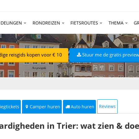
DELINGEN
RONDREIZEN
FIETSROUTES
THEMA
GR
dige reisgids kopen voor € 10
Stuur me de gratis preview
Reviews
iegtickets
Camper huren
Auto huren
ardigheden in Trier: wat zien & doe