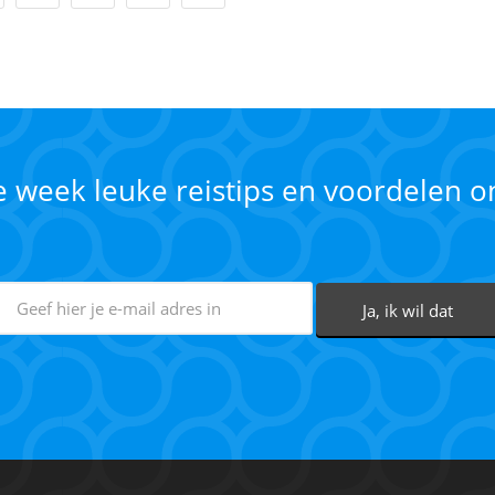
ke week leuke reistips en voordelen 