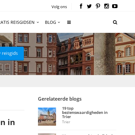
Volg ons
ATIS REISGIDSEN
BLOG
 reisgids
Gerelateerde blogs
19 top
bezienswaardigheden in
Trier
n in
Trier