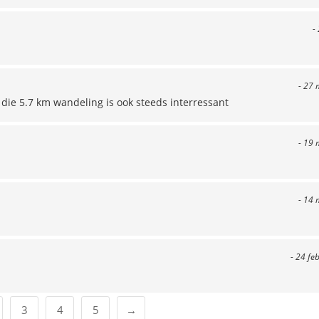
-
- 27 
 die 5.7 km wandeling is ook steeds interressant
- 19 
- 14 
- 24 fe
3
4
5
→