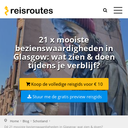
21 x mooiste
bezienswaardigheden in
Glasgow: wat zien & doen
tijdens je verblijf?
Koop de volledige reisgids voor € 10
Stuur me de gratis preview reisgids
Home
Blog
Schotland
Dé 21 mooiste bezienswaardigheden in Glasgow: wat zien & doen?