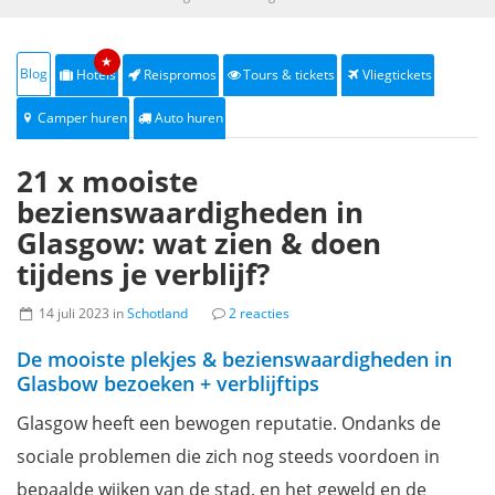
★
Blog
Hotels
Reispromos
Tours & tickets
Vliegtickets
Camper huren
Auto huren
21 x mooiste
bezienswaardigheden in
Glasgow: wat zien & doen
tijdens je verblijf?
14 juli 2023 in
Schotland
2 reacties
De mooiste plekjes & bezienswaardigheden in
Glasbow bezoeken + verblijftips
Glasgow
heeft een bewogen reputatie. Ondanks de
sociale problemen die zich nog steeds voordoen in
bepaalde wijken van de stad, en het geweld en de