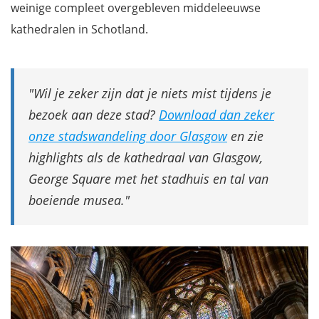
weinige compleet overgebleven middeleeuwse
Nog meer musea in Glasgow bezoeken
kathedralen in Schotland.
Britannia Panopticon
Tobacco Merchant's House
Clyde Arc
Wil je zeker zijn dat je niets mist tijdens je
Sharmanka Kinetic Theatre
bezoek aan deze stad?
Download dan zeker
Tolbooth Steeple
onze stadswandeling door Glasgow
en zie
The Barras Market
highlights als de kathedraal van Glasgow,
Glasgow Science Centre
George Square met het stadhuis en tal van
Pollok House in het Pollok Country Park
boeiende musea.
Street-art spotten in Glasgow
The People's Palace
Hop-on Hop-off bussen in Glasgow
Waar overnachten in Glasgow?
Extra: Download onze reisgids Schotland, zo mis je niets