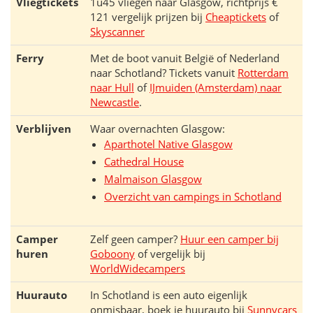
Vliegtickets
1u45 vliegen naar Glasgow, richtprijs €
121 vergelijk prijzen bij
Cheaptickets
of
Skyscanner
Ferry
Met de boot vanuit België of Nederland
naar Schotland? Tickets vanuit
Rotterdam
naar Hull
of
IJmuiden (Amsterdam) naar
Newcastle
.
Verblijven
Waar overnachten Glasgow:
Aparthotel Native Glasgow
Cathedral House
Malmaison Glasgow
Overzicht van campings in Schotland
Camper
Zelf geen camper?
Huur een camper bij
huren
Goboony
of vergelijk bij
WorldWidecampers
Huurauto
In Schotland is een auto eigenlijk
onmisbaar, boek je huurauto bij
Sunnycars