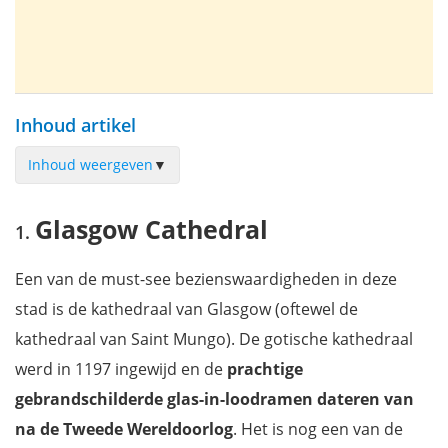
Inhoud artikel
Inhoud weergeven
▼
Glasgow Cathedral
Glasgow Cathedral
Glasgow Necropolis
George Square
Een van de must-see bezienswaardigheden in deze
Riverside Museum
stad is de kathedraal van Glasgow (oftewel de
Glasgow City Halls and Old Fruitmarket
kathedraal van Saint Mungo). De gotische kathedraal
Kelvingrove Art Gallery and Museum
werd in 1197 ingewijd en de
prachtige
Glasgow School of Art
gebrandschilderde
glas-in-loodramen dateren van
The Lighthouse
na de Tweede Wereldoorlog
. Het is nog een van de
Gallery of Modern Art