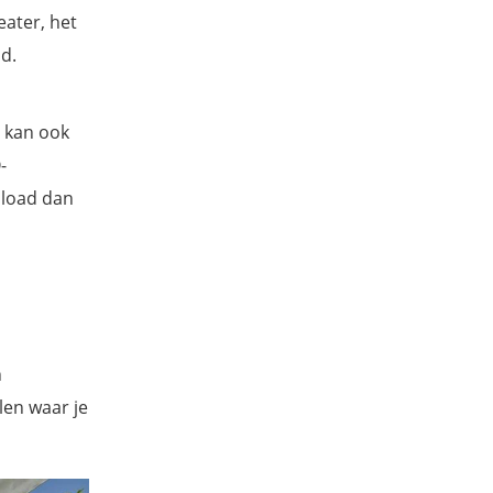
eater, het
d.
e kan ook
-
nload dan
n
len waar je