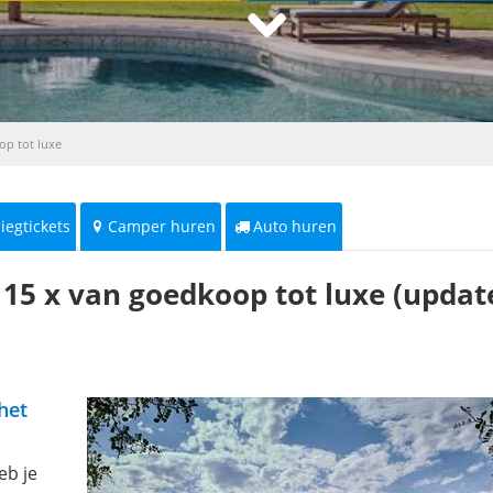
op tot luxe
liegtickets
Camper huren
Auto huren
 15 x van goedkoop tot luxe (updat
het
eb je