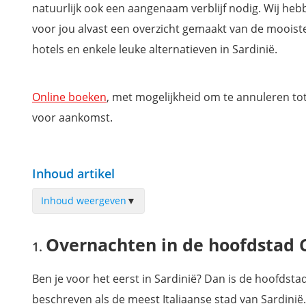
natuurlijk ook een aangenaam verblijf nodig. Wij heb
voor jou alvast een overzicht gemaakt van de mooist
hotels en enkele leuke alternatieven in Sardinië.
Online boeken
, met mogelijkheid om te annuleren to
voor aankomst.
Inhoud artikel
Inhoud weergeven
▼
Overnachten in de hoofdstad Cagliari
Overnachten in de hoofdstad C
Accommodaties in Sassari
Verblijven langs de Costa Smeralda
Ben je voor het eerst in Sardinië? Dan is de hoofdsta
Leukste hotels op La Maddalena
beschreven als de meest Italiaanse stad van Sardinië