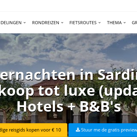
DELINGEN
RONDREIZEN
FIETSROUTES
THEMA
GR
ernachten in Sardin
oop tot luxe (upda
Hotels + B&B's
dige reisgids kopen voor € 10
Stuur me de gratis preview