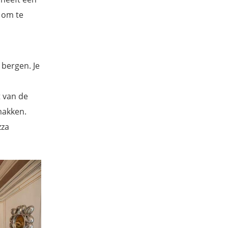
 om te
 bergen. Je
t van de
makken.
zza