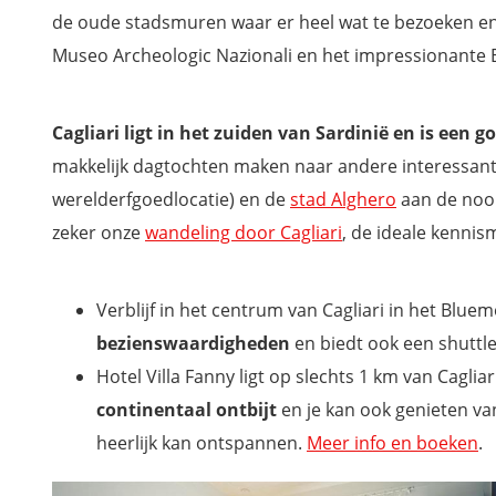
Sant Antioco, beste plek om te verblijven voor het nachtlev
de oude stadsmuren waar er heel wat te bezoeken en 
Waar overnachten in de buurt van de mooiste stranden?
Museo Archeologic Nazionali en het impressionante Ba
Mooiste hotels aan de Costa Verde
Wil jij ook niets missen tijdens je verblijf in Sardinië?
Cagliari ligt in het zuiden van Sardinië en is een g
makkelijk dagtochten maken naar andere interessan
werelderfgoedlocatie) en de
stad Alghero
aan de noor
zeker onze
wandeling door Cagliari
, de ideale kennis
Verblijf in het centrum van Cagliari in het Blue
bezienswaardigheden
en biedt ook een shuttl
Hotel Villa Fanny ligt op slechts 1 km van Cagli
continentaal ontbijt
en je kan ook genieten van
heerlijk kan ontspannen.
Meer info en boeken
.