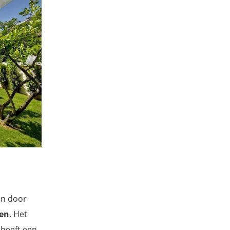
en door
ren
. Het
f heeft een