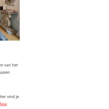
en van het
baaien
ier vind je
Baja