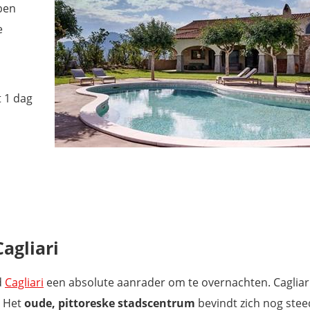
ben
e
t 1 dag
agliari
d
Cagliari
een absolute aanrader om te overnachten. Cagliar
. Het
oude, pittoreske stadscentrum
bevindt zich nog ste