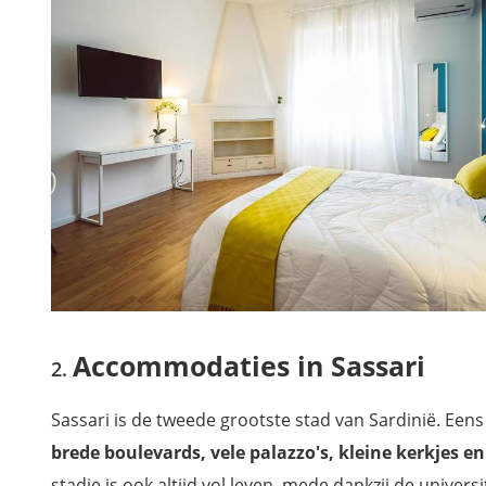
Accommodaties in Sassari
Sassari is de tweede grootste stad van Sardinië. Ee
brede boulevards, vele palazzo's, kleine kerkjes e
stadje is ook altijd vol leven, mede dankzij de universi