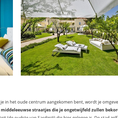
ns je in het oude centrum aangekomen bent, wordt je omgev
n middeleeuwse straatjes die je ongetwijfeld zullen beko
teit (de oudste van Sardinië) die hier gelegen is. De stad zel