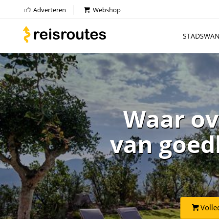
Adverteren
Webshop
STADSWAN
Waar ov
van goedk
Volle