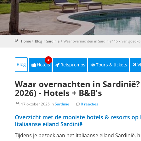
Home
Blog
Sardinië
Waar overnachten in Sardinië? 15 x van goedko
★
Blog
Hotels
Reispromos
Tours & tickets
V
Waar overnachten in Sardinië?
2026) - Hotels + B&B's
17 oktober 2025 in
Sardinië
0 reacties
Overzicht met de mooiste hotels & resorts op 
Italiaanse eiland Sardinië
Tijdens je bezoek aan het Italiaanse eiland Sardinië, h