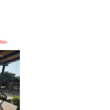
,
eken
.