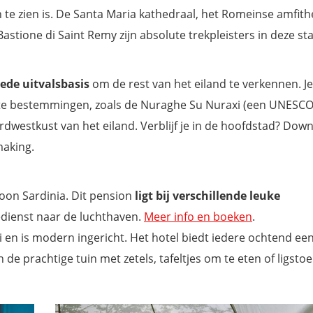
en
te zien is. De Santa Maria kathedraal, het Romeinse amfith
stione di Saint Remy zijn absolute trekpleisters in deze sta
oede uitvalsbasis
om de rest van het eiland te verkennen. J
te bestemmingen, zoals de Nuraghe Su Nuraxi (een UNESCO
dwestkust van het eiland. Verblijf je in de hoofdstad? Dow
making.
moon Sardinia. Dit pension
ligt bij verschillende leuke
edienst naar de luchthaven.
Meer info en boeken
.
ari en is modern ingericht. Het hotel biedt iedere ochtend ee
 de prachtige tuin met zetels, tafeltjes om te eten of ligstoe