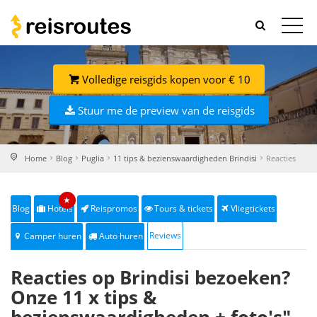
Volledige reisgids kopen voor € 10
Stuur me de preview van de reisgids
Home
Blog
Puglia
11 tips & bezienswaardigheden Brindisi
Reacties
★
Blog
Hotels
Reispromos
Tours & tickets
Vliegtickets
Reviews
Camper huren
Auto huren
Reacties op Brindisi bezoeken?
Onze 11 x tips &