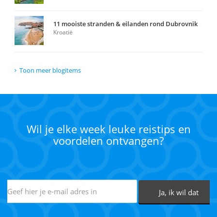
11 mooiste stranden & eilanden rond Dubrovnik
Kroatië
Toon meer blogitems
Wil je elke week leuke reistips en
voordelen ontvangen?