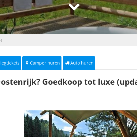
6)
liegtickets
Camper huren
Auto huren
Oostenrijk? Goedkoop tot luxe (upd