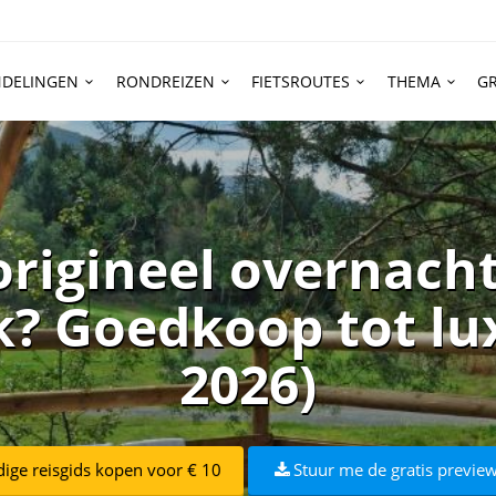
DELINGEN
RONDREIZEN
FIETSROUTES
THEMA
GR
origineel overnach
k? Goedkoop tot lu
2026)
dige reisgids kopen voor € 10
Stuur me de gratis preview