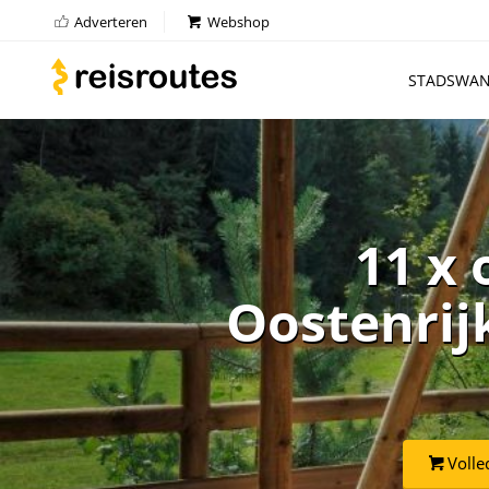
Adverteren
Webshop
STADSWAN
11 x 
Oostenrij
Volle