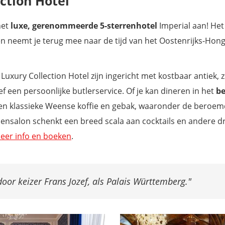
ection Hotel
het
luxe, gerenommeerde 5-sterrenhotel
Imperial aan!
Het 
n neemt je terug mee naar de tijd van het Oostenrijks-Honga
Luxury Collection Hotel zijn ingericht met kostbaar antiek, z
ef een persoonlijke butlerservice.
Of je kan dineren in het
b
en klassieke Weense koffie en gebak, waaronder de beroe
allensalon schenkt een breed scala aan cocktails en andere d
eer info en boeken
.
oor keizer Frans Jozef, als Palais Württemberg.