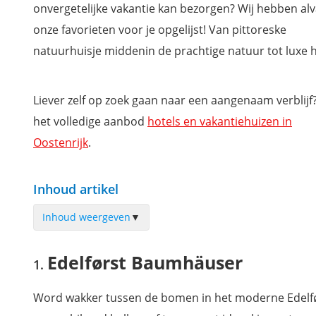
onvergetelijke vakantie kan bezorgen? Wij hebben alv
onze favorieten voor je opgelijst! Van pittoreske
natuurhuisje middenin de prachtige natuur tot luxe h
Liever zelf op zoek gaan naar een aangenaam verblijf?
het volledige aanbod
hotels en vakantiehuizen in
Oostenrijk
.
Inhoud artikel
Inhoud weergeven
▼
Edelførst Baumhäuser
Edelførst Baumhäuser
Hotel Imperial - A Luxury Collection Hotel
Lakeside Petzen Glamping
Word wakker tussen de bomen in het moderne Edelfør
Baumhaus