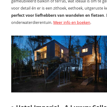
gemeubileerd balkon of terras, wat ideaal is om te 
magdas HOTEL
voor detail én er is een zithoek, eethoek, uitgerus
Morgenfurt - Appartements und Erdhäuser in Alleinlage
perfect voor liefhebbers van wandelen en fietsen
.
Space Home Hostel - Inner City
onderwaterdierentuin.
Meer info en boeken
.
Das Franzl - Bett & Brot
Ferienparadies Natterer See
Thermenhotel Karawankenhof
Landhaus Koller
Wil jij ook niets missen tijdens je vakantie in Oostenrijk?