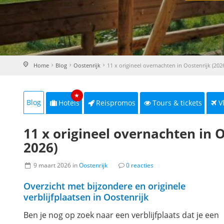
Home
Blog
Oostenrijk
11 x origineel overnachten in Oostenrijk (202
★
Blog
Hotels
Reispromos
Tours & tickets
V
11 x origineel overnachten in 
2026)
9 maart 2026 in
Oostenrijk
0 reacties
Overzicht met bijzondere en originele
verblijfplaatsen in Oostenrijk
Ben je nog op zoek naar een verblijfplaats dat je een