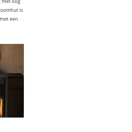
t met oog
 boomhut is
 met een