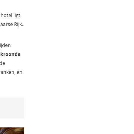
hotel ligt
arse Rijk.
ijden
ekroonde
mde
ranken, en