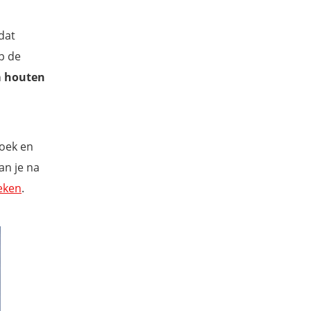
dat
op de
m houten
hoek en
an je na
eken
.