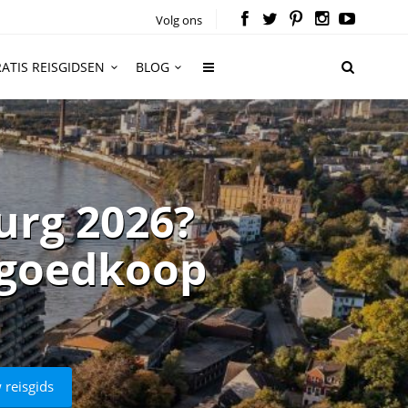
Volg ons
ATIS REISGIDSEN
BLOG
urg 2026?
n goedkoop
 reisgids