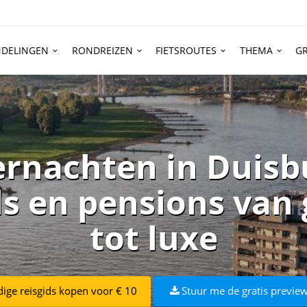
DELINGEN
RONDREIZEN
FIETSROUTES
THEMA
GR
rnachten in Duisb
ls en pensions va
tot luxe
dige reisgids kopen voor € 10
Stuur me de gratis preview