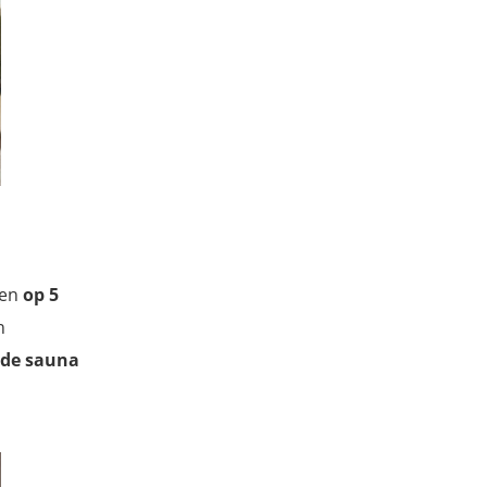
 en
op 5
n
 de sauna