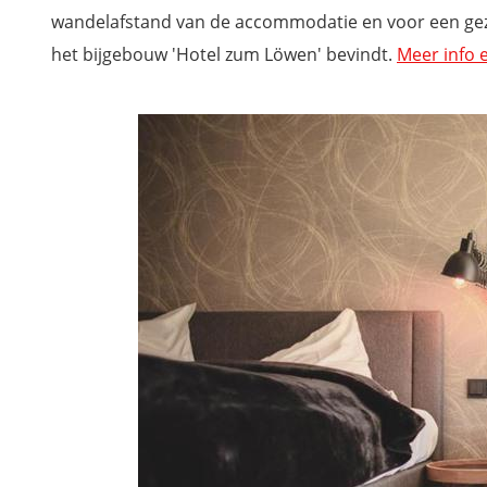
Hotel Rheingarten
wandelafstand van de accommodatie en voor een gezell
IntercityHotel Duisburg
het bijgebouw 'Hotel zum Löwen' bevindt.
Meer info 
Hausboot Lore
Hotel Plaza
Golden Design Zentral
JUNIK Apartments im Stadtzentrum
Mis niets tijdens je bezoek aan het Ruhrgebied met onze re