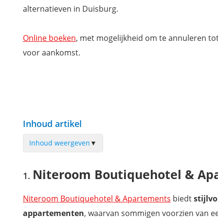
alternatieven in Duisburg.
Online boeken
, met mogelijkheid om te annuleren to
voor aankomst.
Inhoud artikel
Inhoud weergeven
▼
Niteroom Boutiquehotel & Apartements
Niteroom Boutiquehotel & Ap
Wyndham Duisburger Hof
Hotel Restaurant zum Löwen
Niteroom Boutiquehotel & Apartements
biedt
stijlv
Jugendherberge Duisburg Landschaftspark
appartementen
, waarvan sommigen voorzien van ee