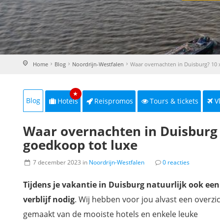
Home
Blog
Noordrijn-Westfalen
Waar overnachten in Duisburg? 10 
★
Blog
Hotels
Reispromos
Tours & tickets
V
Waar overnachten in Duisburg 
goedkoop tot luxe
7 december 2023 in
Noordrijn-Westfalen
0 reacties
Tijdens je vakantie in Duisburg natuurlijk ook ee
verblijf nodig
. Wij hebben voor jou alvast een overzi
gemaakt van de mooiste hotels en enkele leuke