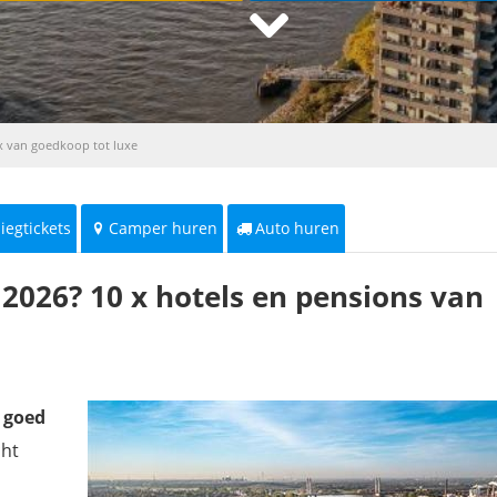
x van goedkoop tot luxe
liegtickets
Camper huren
Auto huren
2026? 10 x hotels en pensions van
n goed
cht