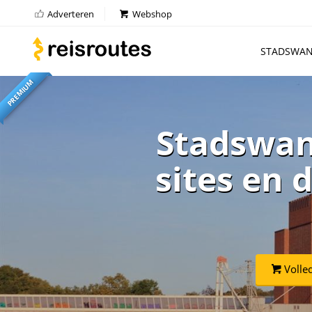
Adverteren
Webshop
STADSWAN
PREMIUM
Stadswand
sites en 
Volle