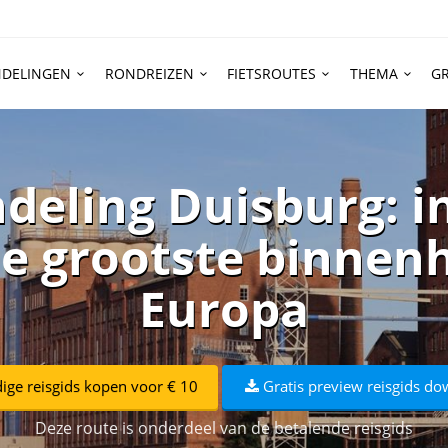
DELINGEN
RONDREIZEN
FIETSROUTES
THEMA
GR
eling Duisburg: i
de grootste binne
Europa
dige reisgids kopen voor € 10
Gratis preview reisgids d
Deze route is onderdeel van de betalende reisgids