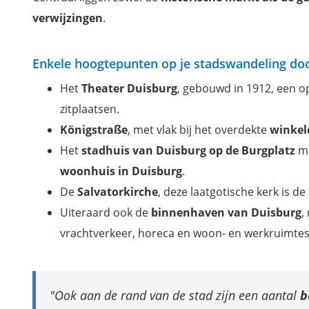
verwijzingen
.
Enkele hoogtepunten op je stadswandeling do
Het
Theater Duisburg
, gebouwd in 1912, een o
zitplaatsen.
Königstraße
, met vlak bij het overdekte
winkel
Het
stadhuis van Duisburg op de Burgplatz
me
woonhuis in Duisburg
.
De
Salvatorkirche
, deze laatgotische kerk is d
Uiteraard ook de
binnenhaven van Duisburg
,
vrachtverkeer, horeca en woon- en werkruimtes
Ook aan de rand van de stad zijn een aantal
b