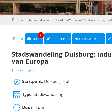
Home
Stadswandelingen
Noordrijn-Westfalen
Stadswandeling Duis
★
Route
Hotels
Reispromos
Tours & tickets
Stadswandeling Duisburg: indus
van Europa
0 ervaringen
Startpunt:
Duisburg Hbf
Type:
Stadswandeling
Duur:
4 uur