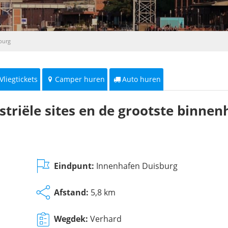
burg
Vliegtickets
Camper huren
Auto huren
triële sites en de grootste binne
Eindpunt:
Innenhafen Duisburg
Afstand:
5,8 km
Wegdek:
Verhard