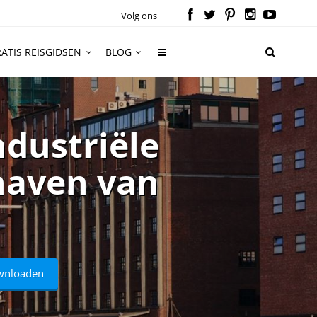
Volg ons
ATIS REISGIDSEN
BLOG
ndustriële
nhaven van
ownloaden