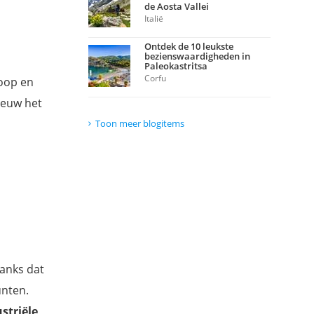
de Aosta Vallei
Italië
Ontdek de 10 leukste
bezienswaardigheden in
Paleokastritsa
Corfu
loop en
eeuw het
Toon meer blogitems
anks dat
unten.
striële