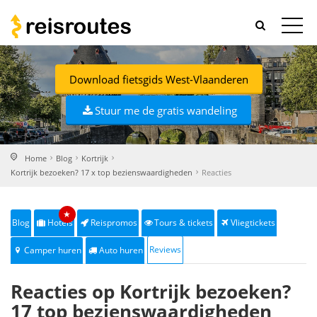
Download fietsgids West-Vlaanderen
Stuur me de gratis wandeling
Home
Blog
Kortrijk
Kortrijk bezoeken? 17 x top bezienswaardigheden
Reacties
★
Blog
Hotels
Reispromos
Tours & tickets
Vliegtickets
Reviews
Camper huren
Auto huren
Reacties op Kortrijk bezoeken?
17 top bezienswaardigheden