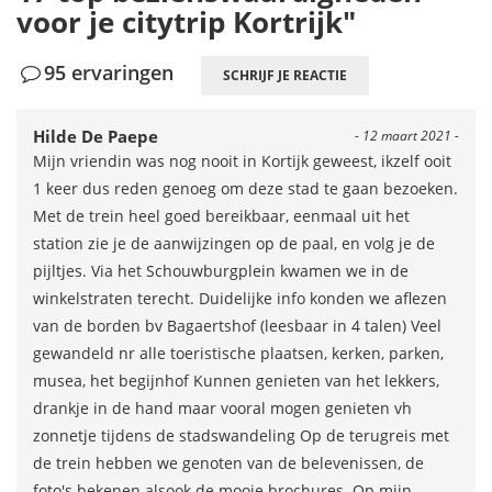
voor je citytrip Kortrijk"
95 ervaringen
SCHRIJF JE REACTIE
Hilde De Paepe
- 12 maart 2021 -
Mijn vriendin was nog nooit in Kortijk geweest, ikzelf ooit
1 keer dus reden genoeg om deze stad te gaan bezoeken.
Met de trein heel goed bereikbaar, eenmaal uit het
station zie je de aanwijzingen op de paal, en volg je de
pijltjes. Via het Schouwburgplein kwamen we in de
winkelstraten terecht. Duidelijke info konden we aflezen
van de borden bv Bagaertshof (leesbaar in 4 talen) Veel
gewandeld nr alle toeristische plaatsen, kerken, parken,
musea, het begijnhof Kunnen genieten van het lekkers,
drankje in de hand maar vooral mogen genieten vh
zonnetje tijdens de stadswandeling Op de terugreis met
de trein hebben we genoten van de belevenissen, de
foto's bekenen alsook de mooie brochures. Op mijn