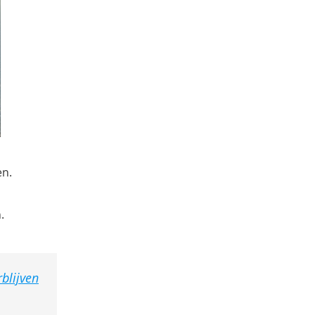
en.
.
blijven