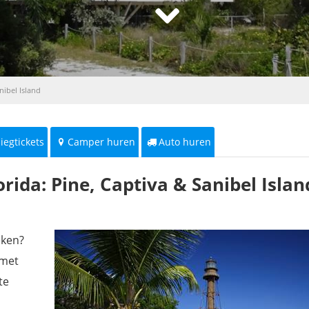
nibel Island
liegtickets
Camper huren
Auto huren
rida: Pine, Captiva & Sanibel Islan
eken?
met
te