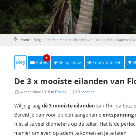
Home
Blog
Florida
Mooiste eilanden van Florida: Pine, Captiva & Sa
★
Blog
Hotels
Reispromos
Tours & tickets
V
De 3 x mooiste eilanden van Flo
4 december 2018 in
Florida
0 reacties
Wil je graag
dé 3 mooiste eilanden
van Florida bezo
Bereid je dan voor op een aangename
ontspanning
niet al te veel kilometers op de teller. Het is de perfec
manier om even op adem te komen en je te laten