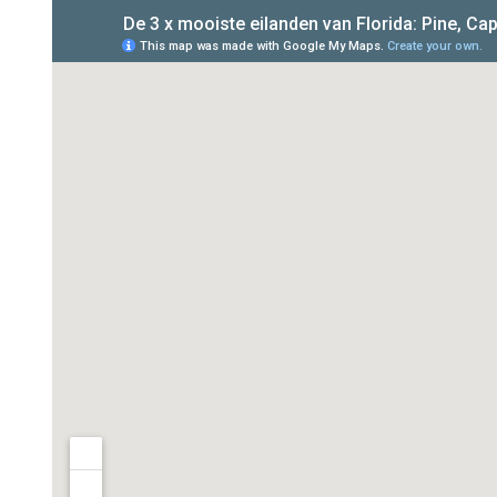
Geschiedenis & luxe op zustereilandje Captiva
Waar verblijven? Welk eiland + hotel kiezen?
Niets missen tijdens je reis naar de eilanden van Florida?