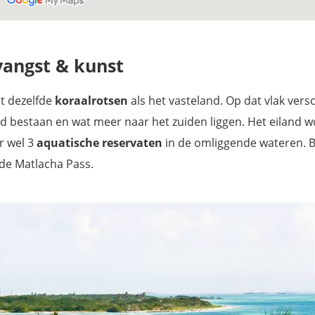
svangst & kunst
it dezelfde
koraalrotsen
als het vasteland. Op dat vlak versc
and bestaan en wat meer naar het zuiden liggen. Het eiland w
r
wel 3
aquatische reservaten
in de omliggende wateren. 
 de Matlacha Pass.