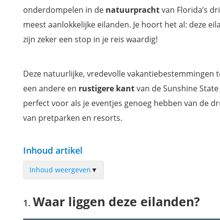
onderdompelen in de
natuurpracht
van Florida’s dr
meest aanlokkelijke eilanden. Je hoort het al: deze ei
zijn zeker een stop in je reis waardig!
Deze natuurlijke, vredevolle vakantiebestemmingen 
een andere en
rustigere
kant
van de Sunshine State 
perfect voor als je eventjes genoeg hebben van de d
van pretparken en resorts.
Inhoud artikel
Inhoud weergeven
▼
Waar liggen deze eilanden?
Waar liggen deze eilanden?
Pine Island: het eiland van visvangst & kunst
Sanibel Island: een plek vol natuurpracht & dieren