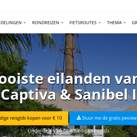
DELINGEN
RONDREIZEN
FIETSROUTES
THEMA
GR
ooiste eilanden van
 Captiva & Sanibel 
dige reisgids kopen voor € 10
Stuur me de gratis peview
Onderdeel van de volledige reisgids