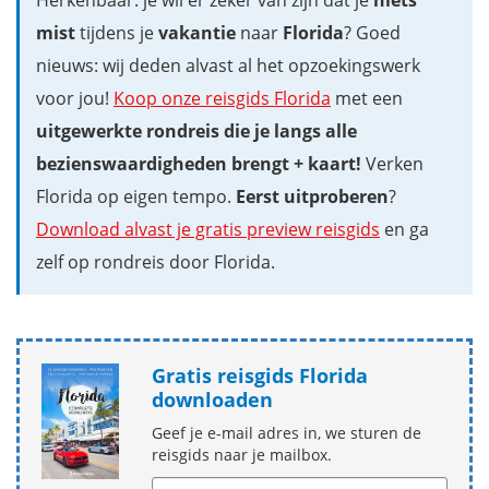
Herkenbaar: je wil er zeker van zijn dat je
niets
mist
tijdens je
vakantie
naar
Florida
? Goed
nieuws: wij deden alvast al het opzoekingswerk
voor jou!
Koop onze reisgids Florida
met een
uitgewerkte rondreis die je langs alle
bezienswaardigheden brengt + kaart!
Verken
Florida op eigen tempo.
Eerst uitproberen
?
Download alvast je gratis preview reisgids
en ga
zelf op rondreis door Florida.
Gratis reisgids Florida
downloaden
Geef je e-mail adres in, we sturen de
reisgids naar je mailbox.