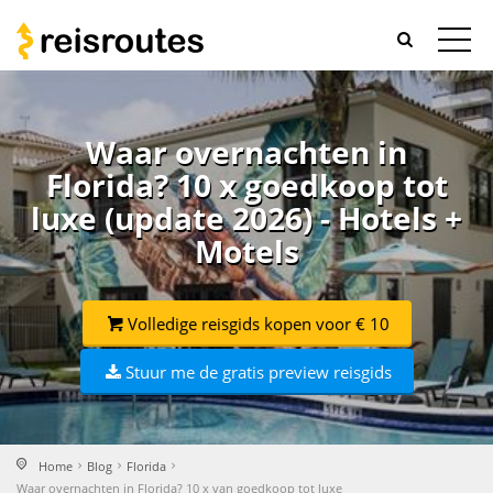
Waar overnachten in
Florida? 10 x goedkoop tot
luxe (update 2026) - Hotels +
Motels
Volledige reisgids kopen voor € 10
Stuur me de gratis preview reisgids
Home
Blog
Florida
Waar overnachten in Florida? 10 x van goedkoop tot luxe