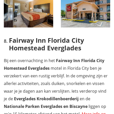
Fairway Inn Florida City
Homestead Everglades
Bij een overnachting in het
Fairway Inn Florida City
Homestead Everglades
motel in Florida City ben je
verzekert van een rustig verblijf. In de omgeving zijn er
allerlei activiteiten, zoals duiken, snorkelen en vissen
waar je je dagen aan kan verslijten. Iets verderop vind
je de
Everglades
Krokodillenboerderij
en de
Nationale Parken Everglades en Biscayne
liggen op
zo'n 15 kilometer afstand van het motel.
Meer info en