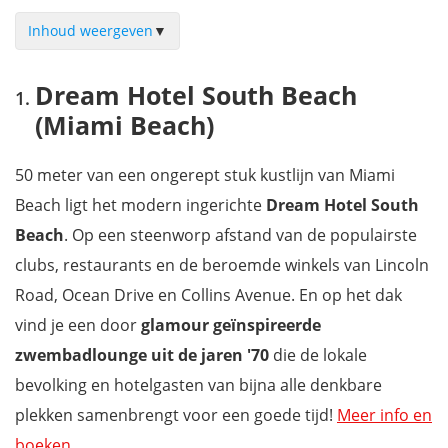
Inhoud weergeven
▼
Dream Hotel South Beach (Miami Beach)
Dream Hotel South Beach
Oceans Edge Key West
(Miami Beach)
Isla Bella Beach Resort & Spa (Florida Keys)
Hotel Croydon (Miami Beach)
50 meter van een ongerept stuk kustlijn van Miami
Andrews Inn & Garden Cottages (Key West)
Beach ligt het modern ingerichte
Dream Hotel South
Treasure Island Ocean Club (Saint Petersburg - Tampa)
Beach
. Op een steenworp afstand van de populairste
Suburban Studios International Drive (Orlando)
clubs, restaurants en de beroemde winkels van Lincoln
Fairway Inn Florida City Homestead Everglades
Road, Ocean Drive en Collins Avenue. En op het dak
Generator Miami (Hostel in South Beach)
vind je een door
glamour geïnspireerde
Posh South Beach (Hostel South Beach)
zwembadlounge
uit de jaren '70
die de lokale
Mis niets tijdens je vakantie naar Florida met onze reisgids
bevolking en hotelgasten van bijna alle denkbare
plekken samenbrengt voor een goede tijd!
Meer info en
boeken
.