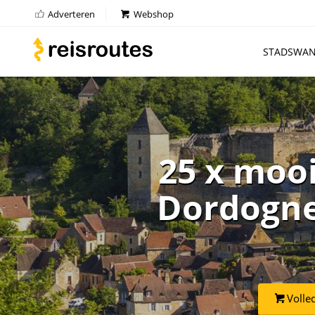
Adverteren
Webshop
STADSWAN
25 x moo
Dordogne:
Volle