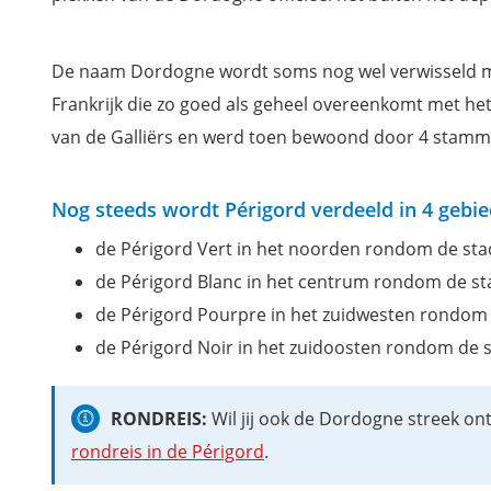
Périgueux
Les Eyzies-de-Tayac-Sireuil
De naam Dordogne wordt soms nog wel verwisseld met
De grotten van Lascaux
Frankrijk die zo goed als geheel overeenkomt met h
Sarlat-la-Canéda
van de Galliërs en werd toen bewoond door 4 stamm
Brive-la-Gaillarde
Château des Milandes
Nog steeds wordt Périgord verdeeld in 4 gebi
Beynac-et-Cazenac
La Roque Saint-Christophe
de Périgord Vert in het noorden rondom de st
Chateau de Castelnaud-la-Chapelle
de Périgord Blanc in het centrum rondom de st
Le Gouffre de Padirac
de Périgord Pourpre in het zuidwesten rondom 
Jardins de Marqueyssac
de Périgord Noir in het zuidoosten rondom de s
La Roque-Gageac
Domme
RONDREIS:
Wil jij ook de Dordogne streek 
Rocamadour
rondreis in de Périgord
.
Belvès