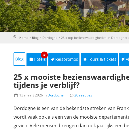
Home
Blog
Dordogne
25 x top bezienswaardigheden in Dordogne: all
★
Blog
Hotels
Reispromos
Tours & tickets
V
25 x mooiste bezienswaardighe
tijdens je verblijf?
13 maart 2026 in
Dordogne
20 reacties
Dordogne is een van de bekendste streken van Frankr
wordt vaak ook als een van de mooiste departement
gezien. Vele mensen brengen dan ook jaarlijks een b