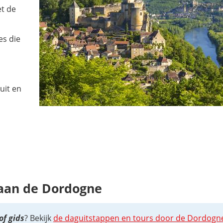
et de
es die
uit en
 aan de Dordogne
of gids
? Bekijk
de daguitstappen en tours door de Dordogne