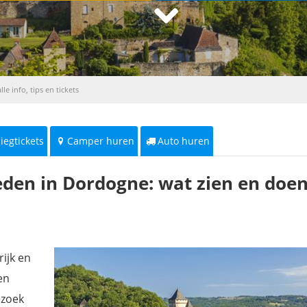
e info, tips en tickets
liegtickets
Camper huren
Auto huren
den in Dordogne: wat zien en doe
ijk en
en
ezoek