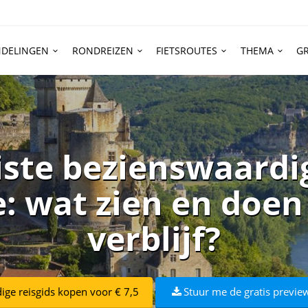
DELINGEN
RONDREIZEN
FIETSROUTES
THEMA
GR
iste bezienswaardi
 wat zien en doen 
verblijf?
dige reisgids kopen voor € 7,5
Stuur me de gratis preview