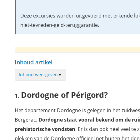
Deze excursies worden uitgevoerd met erkende loka
niet-tevreden-geld-teruggarantie.
Inhoud artikel
Inhoud weergeven
▼
Dordogne of Périgord?
Dordogne of Périgord?
Dordogne-rivier
Brantôme
Het departement Dordogne is gelegen in het zuidwes
Abbaye de Boschaud
Bergerac.
Dordogne staat vooral bekend om de ruim 
Grotte de Villars
prehistorische vondsten
. Er is dan ook heel veel te
Saint-Jean-de-Côle
plekken van de Dordogne officieel net buiten het de