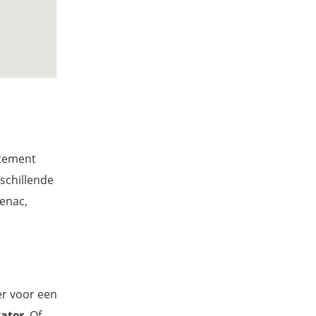
rtement
rschillende
enac,
er voor een
water
. Of