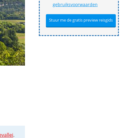
gebruiksvoorwaarden
vallei
.