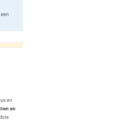
t een
eux en
tten en
ndste