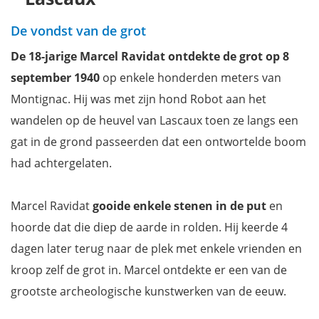
Openingstijden van Lascaux IV
Hoe naar Lascaux 4?
De vondst van de grot
Tickets voor een bezoek aan de grotten van Lascaux
De 18-jarige Marcel Ravidat ontdekte de grot op 8
Bezienswaardigheden in de buurt van Lascaux
september 1940
op enkele honderden meters van
Filmpje: een blitzbezoek aan Lascaux IV
Montignac. Hij was met zijn hond Robot aan het
Wil je ook niets missen? Download onze reisgids Dordogne
wandelen op de heuvel van Lascaux toen ze langs een
gat in de grond passeerden dat een ontwortelde boom
had achtergelaten.
Marcel Ravidat
gooide enkele stenen in de put
en
hoorde dat die diep de aarde in rolden. Hij keerde 4
dagen later terug naar de plek met enkele vrienden en
kroop zelf de grot in. Marcel ontdekte er een van de
grootste archeologische kunstwerken van de eeuw.