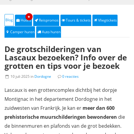
★
Blog
Hotels
Reispromos
Tours & tickets
Vliegtickets
Camper huren
Auto huren
De grotschilderingen van
Lascaux bezoeken? Info over de
grotten en tips voor je bezoek
10 juli 2025 in
Dordogne
0 reacties
Lascaux is een grottencomplex dichtbij het dorpje
Montignac in het departement Dordogne in het
zuidwesten van Frankrijk. Je kan er
meer dan 600
prehistorische muurschilderingen bewonderen
die
de binnenmuren en plafonds van de grot bedekken.