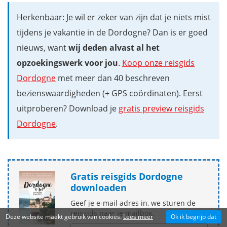
Herkenbaar: Je wil er zeker van zijn dat je niets mist
tijdens je vakantie in de Dordogne? Dan is er goed
nieuws, want
wij deden alvast al het
opzoekingswerk voor jou
.
Koop onze reisgids
Dordogne
met meer dan 40 beschreven
bezienswaardigheden (+ GPS coördinaten). Eerst
uitproberen? Download je
gratis preview reisgids
Dordogne
.
Gratis reisgids Dordogne
downloaden
Geef je e-mail adres in, we sturen de
reisgids naar je mailbox.
Deze website maakt gebruik van cookies.
Lees meer
Ok ik begrijp dat