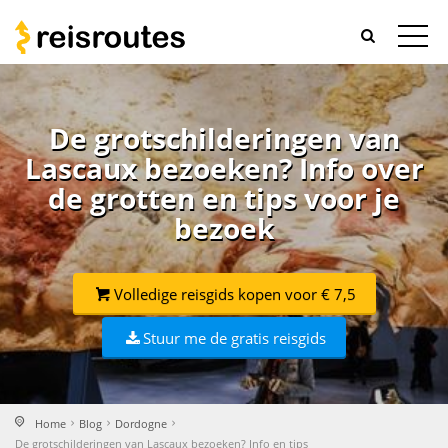
De grotschilderingen van
Lascaux bezoeken? Info over
de grotten en tips voor je
bezoek
Volledige reisgids kopen voor € 7,5
Stuur me de gratis reisgids
Home
Blog
Dordogne
De grotschilderingen van Lascaux bezoeken? Info en tips