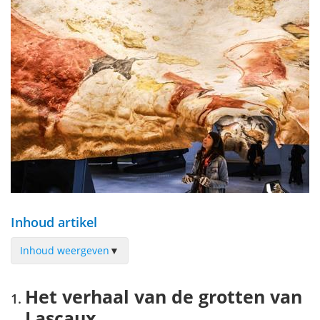
Inhoud artikel
Inhoud weergeven
▼
Het verhaal van de grotten van Lascaux
Het verhaal van de grotten van
Alle info voor je bezoek aan Lascaux IV
Lascaux