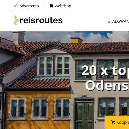
Adverteren
Webshop
STADSWAN
20 x t
Odens
Koop d