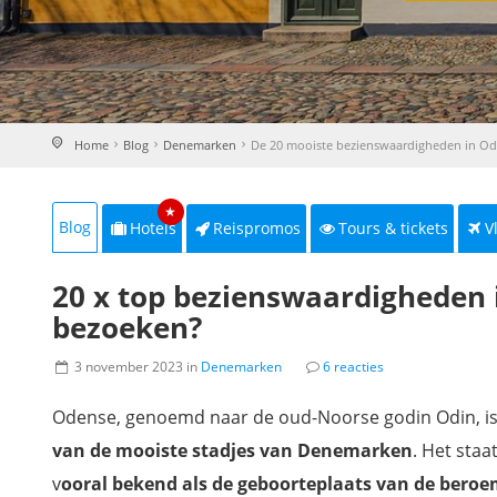
Home
Blog
Denemarken
De 20 mooiste bezienswaardigheden in O
★
Blog
Hotels
Reispromos
Tours & tickets
V
20 x top bezienswaardigheden 
bezoeken?
3 november 2023 in
Denemarken
6 reacties
Odense, genoemd naar de oud-Noorse godin Odin, i
van de mooiste stadjes van Denemarken
. Het staa
v
ooral bekend als de geboorteplaats van de bero