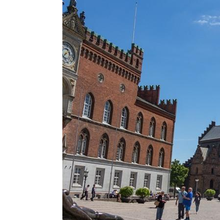
Het ouderlijk huis van Hans Christian Andersen
Een boottocht over de rivier maken
The Funen Village
Het landhuis Sanderumgaard
Ladby Viking Museum
Funky Monkey Park
Filmpje: de hoogtepunten van Odense
Download onze reisgids Denemarken