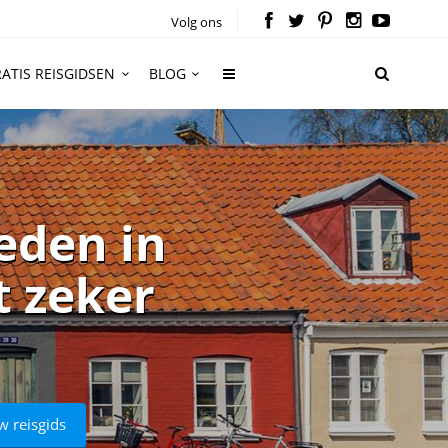
Volg ons
ATIS REISGIDSEN
BLOG
eden in
 zeker
w reisgids