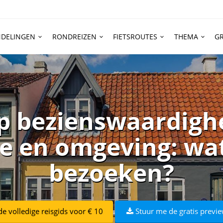
DELINGEN
RONDREIZEN
FIETSROUTES
THEMA
GR
op bezienswaardigh
e en omgeving: wat
bezoeken?
e volledige reisgids voor € 10
Stuur me de gratis previe