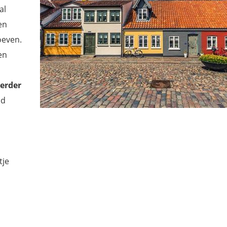
al
en
oeven.
en
verder
nd
tje