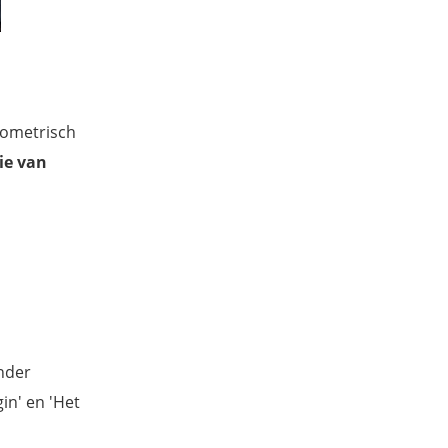
eometrisch
ie van
onder
in' en 'Het