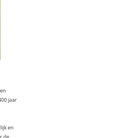
 en
400 jaar
ijk en
r de