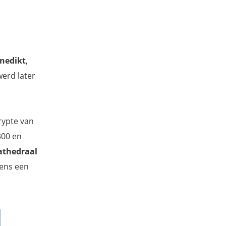
enedikt
,
werd later
rypte van
300 en
kathedraal
dens een