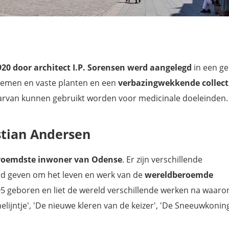
1920 door architect I.P. Sorensen werd aangelegd
in een g
loemen en vaste planten en een
verbazingwekkende collect
arvan kunnen gebruikt worden voor medicinale doeleinden.
stian Andersen
beroemdste inwoner van Odense
. Er zijn verschillende
id geven om het leven en werk van de
wereldberoemde
05 geboren en liet de wereld verschillende werken na waar
melijntje', 'De nieuwe kleren van de keizer', 'De Sneeuwkoning