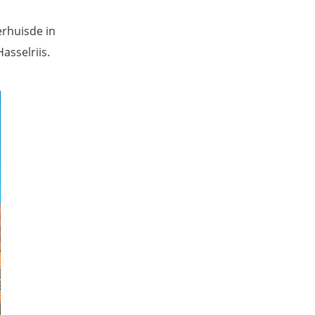
erhuisde in
asselriis.