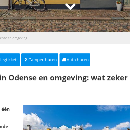
dense en omgeving
liegtickets
Camper huren
Auto huren
in Odense en omgeving: wat zeker
s
één
t
emde