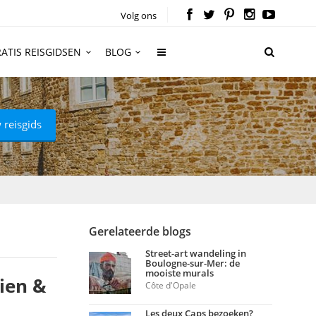
Volg ons
ATIS REISGIDSEN
BLOG
 reisgids
Gerelateerde blogs
Street-art wandeling in
Boulogne-sur-Mer: de
mooiste murals
ien &
Côte d'Opale
Les deux Caps bezoeken?