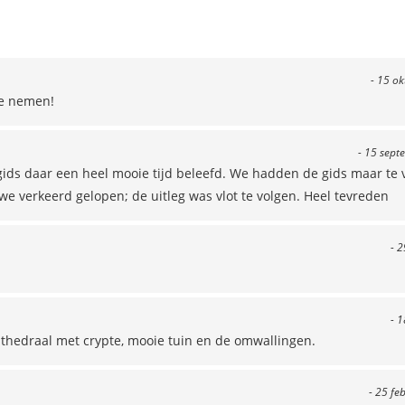
- 15 o
 te nemen!
- 15 sept
gids daar een heel mooie tijd beleefd. We hadden de gids maar te 
e verkeerd gelopen; de uitleg was vlot te volgen. Heel tevreden
- 2
- 1
athedraal met crypte, mooie tuin en de omwallingen.
- 25 fe