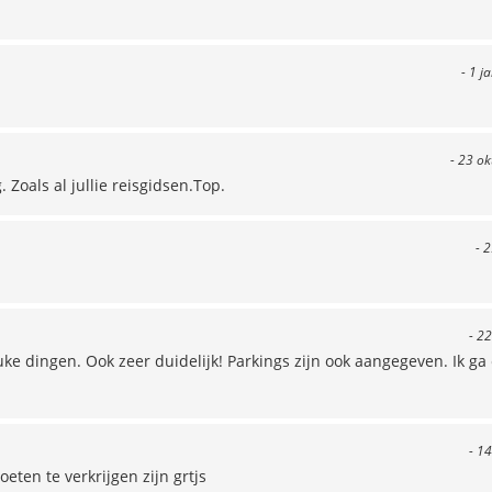
- 1 j
- 23 o
 Zoals al jullie reisgidsen.Top.
- 
- 22
uke dingen. Ook zeer duidelijk! Parkings zijn ook aangegeven. Ik ga
- 14
eten te verkrijgen zijn grtjs