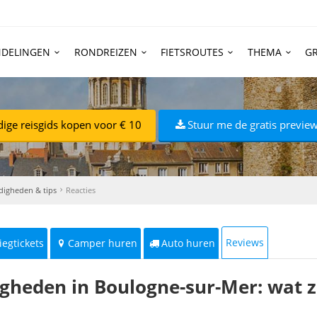
DELINGEN
RONDREIZEN
FIETSROUTES
THEMA
GR
dige reisgids kopen voor € 10
Stuur me de gratis preview
digheden & tips
Reacties
Reviews
iegtickets
Camper huren
Auto huren
igheden in Boulogne-sur-Mer: wat z