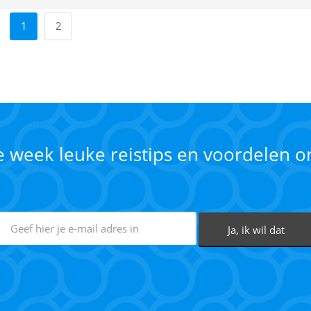
1
2
ke week leuke reistips en voordelen 