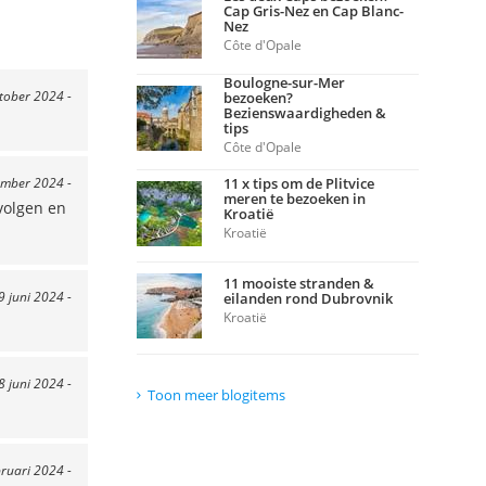
Cap Gris-Nez en Cap Blanc-
Nez
Côte d'Opale
Boulogne-sur-Mer
ktober 2024 -
bezoeken?
Bezienswaardigheden &
tips
Côte d'Opale
ember 2024 -
11 x tips om de Plitvice
meren te bezoeken in
volgen en
Kroatië
Kroatië
11 mooiste stranden &
9 juni 2024 -
eilanden rond Dubrovnik
Kroatië
8 juni 2024 -
Toon meer blogitems
bruari 2024 -