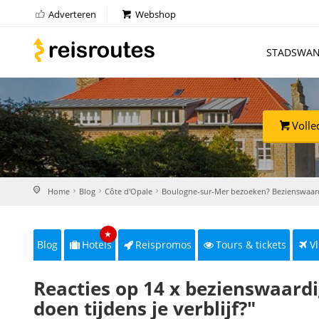
Adverteren
Webshop
STADSWAN
Volle
Home
Blog
Côte d'Opale
Boulogne-sur-Mer bezoeken? Bezienswaar
★
Blog
Hotels
Reispromos
Tours & tickets
Vl
Reacties op 14 x bezienswaard
doen tijdens je verblijf?"