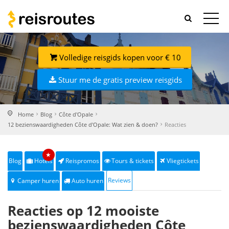
Volledige reisgids kopen voor € 10
Stuur me de gratis preview reisgids
Home
Blog
Côte d'Opale
12 bezienswaardigheden Côte d'Opale: Wat zien & doen?
Reacties
★
Blog
Hotels
Reispromos
Tours & tickets
Vliegtickets
Reviews
Camper huren
Auto huren
Reacties op 12 mooiste
bezienswaardigheden Côte