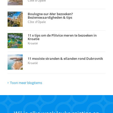
Côte d'Opale
Boulogne-sur-Mer bezoeken?
Bezienswaardigheden & tips
Côte d'Opale
11 x tips om de Plitvice meren te bezoeken in
Kroatië
Kroatië
11 mooiste stranden & eilanden rond Dubrovnik
Kroatië
Toon meer blogitems