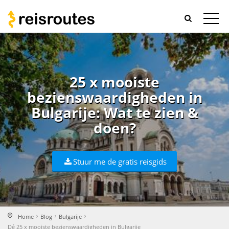
25 x mooiste
bezienswaardigheden in
Bulgarije: Wat te zien &
doen?
Stuur me de gratis reisgids
Home
Blog
Bulgarije
Dé 25 x mooiste bezienswaardigheden in Bulgarije