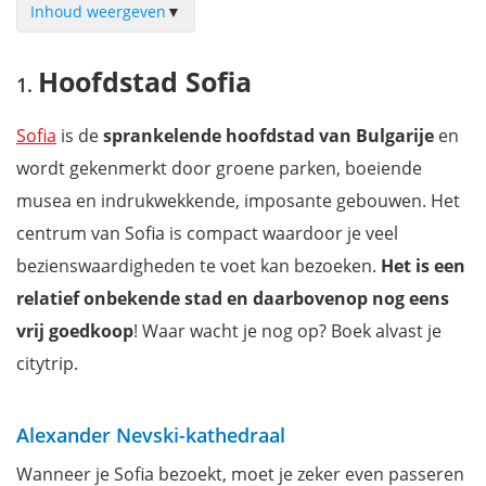
Inhoud weergeven
▼
Hoofdstad Sofia
Hoofdstad Sofia
Kerk van Bojana
Koprivshtitsa
Sofia
is de
sprankelende hoofdstad van Bulgarije
en
Bourgas
wordt gekenmerkt door groene parken, boeiende
Vratsa
musea en indrukwekkende, imposante gebouwen. Het
Zwarte Zee
centrum van Sofia is compact waardoor je veel
Nessebar
bezienswaardigheden te voet kan bezoeken.
Het is een
Varna
relatief onbekende stad en daarbovenop nog eens
Krushuna-watervallen
vrij goedkoop
! Waar wacht je nog op? Boek alvast je
Pirin National Park
citytrip.
Het Rila Gebergte
Plovdiv
Alexander Nevski-kathedraal
Rozenvallei
Wanneer je Sofia bezoekt, moet je zeker even passeren
Thracische graftombe van Kazanlak