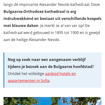
langs de imposante Alexander Nevski kathedraal. Deze
Melnik
Bulgaarse-Orthodoxe kathedraal is erg
Nationale park Centrale Balkan
indrukwekkend en bestaat uit verschillende koepels
Waterval van Raiskoto Praskalo
met blauwe daken
. Je merkt ze al van ver op! De
Veliko Tarnovo
kathedraal werd gebouwd in 1895 tot 1900 en is gewijd
Buzludzha Monument
aan de heilige Alexander Nevski.
Rhodopegebergte en Trigrad Gorge
Grot Yagodina
Pernik en het Surva Festival
Nog op zoek naar een aangenaam verblijf
Pirin Sings in Razlog (zomer)
tijdens je bezoek aan de Bulgaarse hoofdstad
?
De uit rotsen gehouwen kerken van Ivanovo
Ontdek het volledige
aanbod hotels en
Bezoek indrukwekkende forten in Bulgarije
appartementen in Sofia
.
Waar overnachten in Bulgarije?
Filmpje: Verken het verrassende Bulgarije
Ontdek Bulgarije met onze gratis reisgids