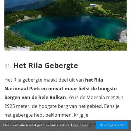
Het Rila Gebergte
Het Rila gebergte maakt deel uit van
het Rila
Nationaal Park en omvat maar liefst de hoogste
bergen van de hele Balkan
. Zo is de Moesala met zijn
2925 meter, de hoogste berg van het gebied. Eens je
het gebergte hebt beklommen, krijg je
adembenemende uitzichten op de omgeving. Het Rila
Deze website maakt gebruik van cookies.
Lees meer
Ok ik begrijp dat