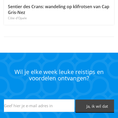
Sentier des Crans: wandeling op klifrotsen van Cap
Gris-Nez
Côte d'Opale
Wil je elke week leuke reistips en
voordelen ontvangen?