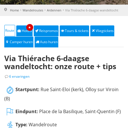
Home
Wandelroutes
Ardennen
Via Thiérache 6-daagse wandeltocht
★
Route
Hotels
Reispromos
Tours & tickets
Vliegtickets
Camper huren
Auto huren
Via Thiérache 6-daagse
wandeltocht: onze route + tips
6 ervaringen
Startpunt:
Rue Saint-Eloi (kerk), Olloy sur Viroin
(B)
Eindpunt:
Place de la Basilique, Saint-Quentin (F)
Type:
Wandelroute