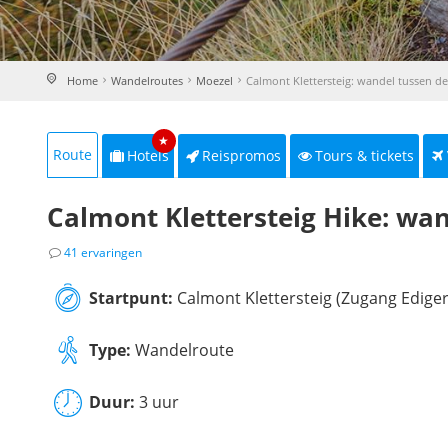
Home
Wandelroutes
Moezel
Calmont Klettersteig: wandel tussen d
★
Route
Hotels
Reispromos
Tours & tickets
Calmont Klettersteig Hike: wan
41 ervaringen
Startpunt:
Calmont Klettersteig (Zugang Ediger-
Type:
Wandelroute
Duur:
3 uur