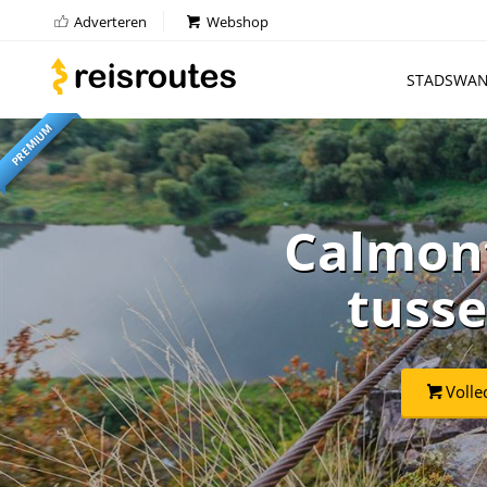
Adverteren
Webshop
STADSWAN
PREMIUM
Calmont
tusse
Volle