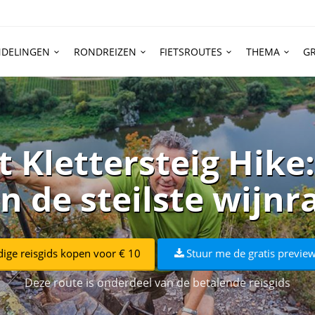
DELINGEN
RONDREIZEN
FIETSROUTES
THEMA
GR
 Klettersteig Hike
n de steilste wijn
dige reisgids kopen voor € 10
Stuur me de gratis preview
Deze route is onderdeel van de betalende reisgids