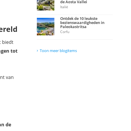
de Aosta Vallei
Italië
Ontdek de 10 leukste
bezienswaardigheden in
ereld
Paleokastritsa
Corfu
t biedt
ngen tot
Toon meer blogitems
ent van
an de