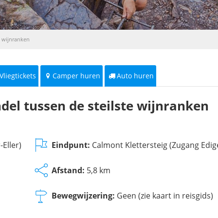
e wijnranken
Vliegtickets
Camper huren
Auto huren
del tussen de steilste wijnranken
Eller)
Eindpunt:
Calmont Klettersteig (Zugang Edige
Afstand:
5,8 km
Bewegwijzering:
Geen (zie kaart in reisgids)