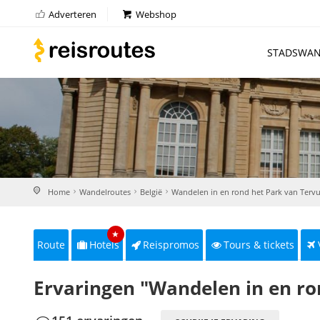
Adverteren
Webshop
STADSWAN
Home
Wandelroutes
België
Wandelen in en rond het Park van Terv
★
Route
Hotels
Reispromos
Tours & tickets
Ervaringen "Wandelen in en ro