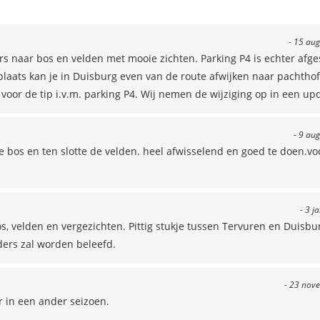
- 15 aug
s naar bos en velden met mooie zichten. Parking P4 is echter afge
plaats kan je in Duisburg even van de route afwijken naar pachthof
voor de tip i.v.m. parking P4. Wij nemen de wijziging op in een up
- 9 au
e bos en ten slotte de velden. heel afwisselend en goed te doen.vo
- 3 j
s, velden en vergezichten. Pittig stukje tussen Tervuren en Duisbu
ders zal worden beleefd.
- 23 nov
 in een ander seizoen.