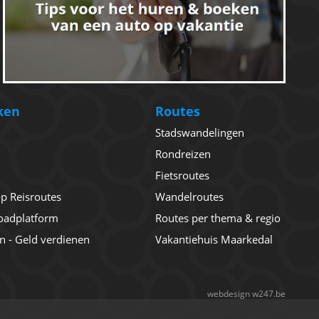
ken
Routes
Stadswandelingen
Rondreizen
Fietsroutes
 op Reisroutes
Wandelroutes
oadplatform
Routes per thema & regio
en - Geld verdienen
Vakantiehuis Maarkedal
webdesign w247.be