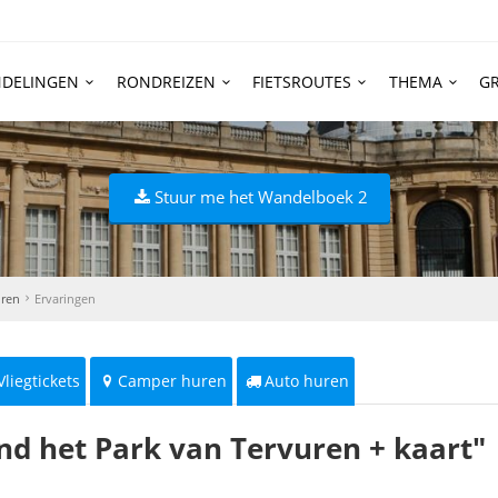
DELINGEN
RONDREIZEN
FIETSROUTES
THEMA
GR
Stuur me het Wandelboek 2
uren
Ervaringen
Vliegtickets
Camper huren
Auto huren
nd het Park van Tervuren + kaart"