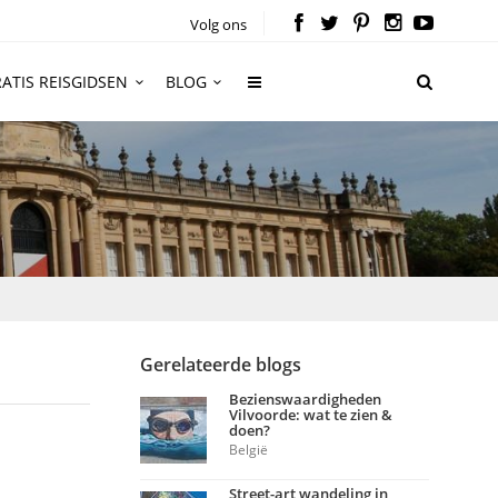
Volg ons
ATIS REISGIDSEN
BLOG
Gerelateerde blogs
Bezienswaardigheden
Vilvoorde: wat te zien &
doen?
België
Street-art wandeling in