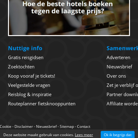
Nuttige info
Samenwer
Gratis reisgidsen
Adverteren
Zoektochten
Nieuwsbrief
Koop vooraf je tickets!
Over ons
Veelgestelde vragen
Zet je verblijf
Reisblog & inspiratie
Partner downl
Routeplanner fietsknooppunten
Affiliate word
Cookie
-
Disclaimer
-
Nieuwsbrief
-
Sitemap
-
Contact
Deze website maakt gebruik van cookies.
Lees meer
Ok ik begrijp dat