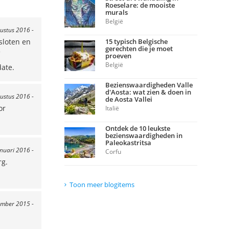
Roeselare: de mooiste
murals
België
ustus 2016 -
sloten en
15 typisch Belgische
gerechten die je moet
proeven
België
date.
Bezienswaardigheden Valle
d'Aosta: wat zien & doen in
gustus 2016 -
de Aosta Vallei
or
Italië
Ontdek de 10 leukste
bezienswaardigheden in
Paleokastritsa
anuari 2016 -
Corfu
rg.
Toon meer blogitems
ember 2015 -