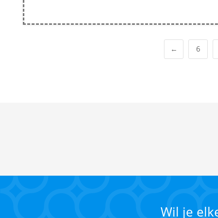
←
6
Wil je el