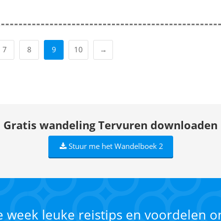
7
8
9
10
→
Gratis wandeling Tervuren downloaden
Stuur me het Wandelboek 2
ke week leuke reistips en voordelen 