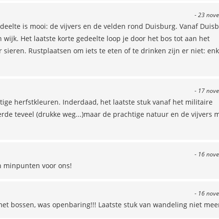
- 23 nov
gedeelte is mooi: de vijvers en de velden rond Duisburg. Vanaf Duis
ijk. Het laatste korte gedeelte loop je door het bos tot aan het
eren. Rustplaatsen om iets te eten of te drinken zijn er niet: enk
- 17 nov
e herfstkleuren. Inderdaad, het laatste stuk vanaf het militaire
rde teveel (drukke weg...)maar de prachtige natuur en de vijvers 
- 16 nov
en minpunten voor ons!
- 16 nov
met bossen, was openbaring!!! Laatste stuk van wandeling niet mee