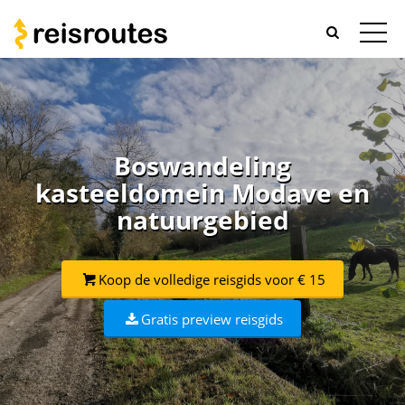
Boswandeling
kasteeldomein Modave en
natuurgebied
Koop de volledige reisgids voor € 15
Gratis preview reisgids