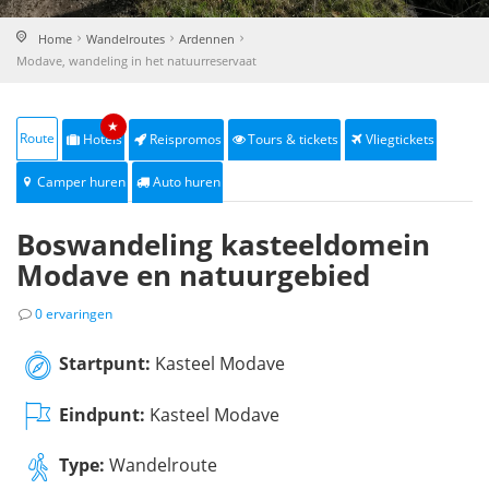
Home
Wandelroutes
Ardennen
Modave, wandeling in het natuurreservaat
★
Route
Hotels
Reispromos
Tours & tickets
Vliegtickets
Camper huren
Auto huren
Boswandeling kasteeldomein
Modave en natuurgebied
0 ervaringen
Startpunt:
Kasteel Modave
Eindpunt:
Kasteel Modave
Type:
Wandelroute