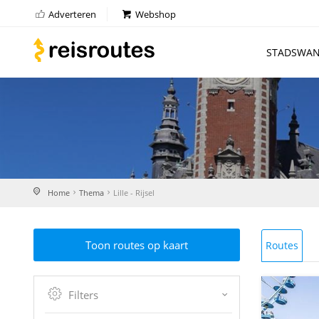
Adverteren
Webshop
STADSWAN
Home
Thema
Lille - Rijsel
Toon routes op kaart
Routes
Filters