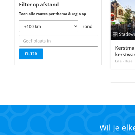
Filter op afstand
Toon alle routes per thema & regio op
rond
Stadsw
Kerstmark
kerstwa
Lille - Rijsel
Wil je el