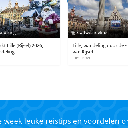
andeling
Stadswandeling
t Lille (Rijsel) 2026,
Lille, wandeling door de 
ndeling
van Rijsel
Lille - Rijsel
ke week leuke reistips en voordelen 