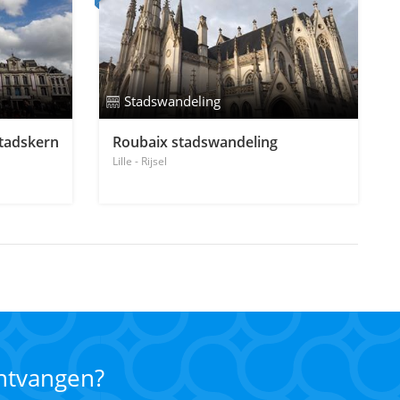
Stadswandeling
stadskern
Roubaix stadswandeling
Lille - Rijsel
ontvangen?