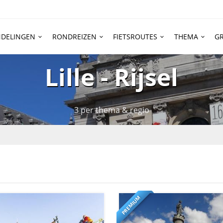
DELINGEN
RONDREIZEN
FIETSROUTES
THEMA
GR
Lille - Rijsel
3 per thema & regio
PREMIUM