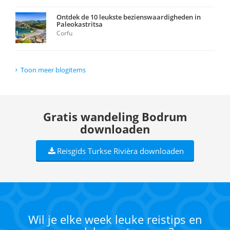
Ontdek de 10 leukste bezienswaardigheden in
Paleokastritsa
Corfu
Toon meer blogitems
Gratis wandeling Bodrum
downloaden
Reisgids Turkse Rivièra downloaden
Wil je elke week leuke reistips en