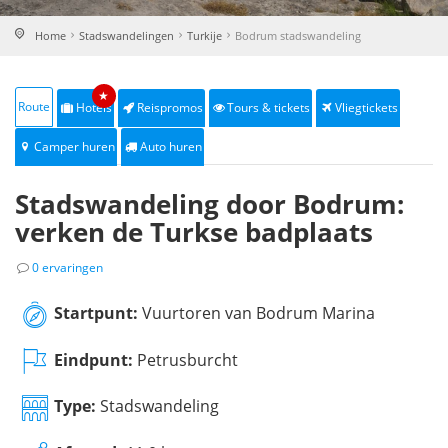
Home
Stadswandelingen
Turkije
Bodrum stadswandeling
★
Route
Hotels
Reispromos
Tours & tickets
Vliegtickets
Camper huren
Auto huren
Stadswandeling door Bodrum:
verken de Turkse badplaats
0 ervaringen
Startpunt:
Vuurtoren van Bodrum Marina
Eindpunt:
Petrusburcht
Type:
Stadswandeling