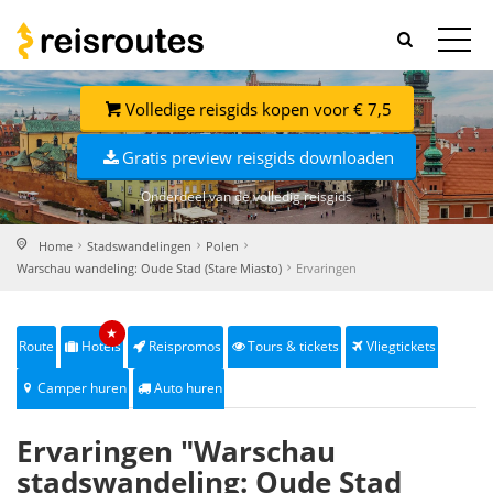
Volledige reisgids kopen voor € 7,5
Gratis preview reisgids downloaden
Onderdeel van de volledig reisgids
Home
Stadswandelingen
Polen
Warschau wandeling: Oude Stad (Stare Miasto)
Ervaringen
★
Route
Hotels
Reispromos
Tours & tickets
Vliegtickets
Camper huren
Auto huren
Ervaringen "Warschau
stadswandeling: Oude Stad