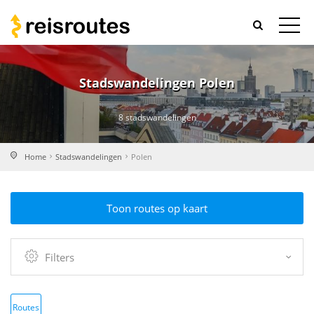
Stadswandelingen Polen
8 stadswandelingen
Home
Stadswandelingen
Polen
Toon routes op kaart
Filters
Routes