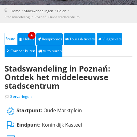
Home
Stadswandelingen
Polen
Stadswandeling in Poznań: Oude stadscentrum
★
Route
Hotels
Reispromos
Tours & tickets
Vliegtickets
Camper huren
Auto huren
Stadswandeling in Poznań:
Ontdek het middeleeuwse
stadscentrum
0 ervaringen
Startpunt:
Oude Marktplein
Eindpunt:
Koninklijk Kasteel