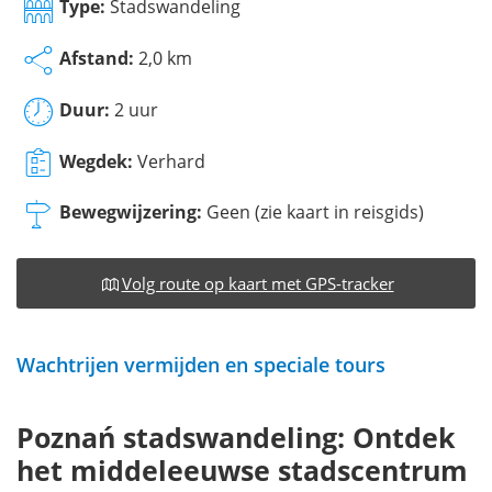
Type:
Stadswandeling
Afstand:
2,0 km
Duur:
2 uur
Wegdek:
Verhard
Bewegwijzering:
Geen (zie kaart in reisgids)
Volg route op kaart met GPS-tracker
Wachtrijen vermijden en speciale tours
Poznań stadswandeling: Ontdek
het middeleeuwse stadscentrum