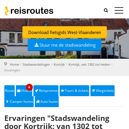
Download fietsgids West-Vlaanderen
Stuur me de stadswandeling
Home
Stadswandelingen
Kortrijk
Kortrijk, van 1302 tot heden
Ervaringen
★
Route
Hotels
Reispromos
Tours & tickets
Vliegtickets
Camper huren
Auto huren
Ervaringen "Stadswandeling
door Kortrijk: van 1302 tot