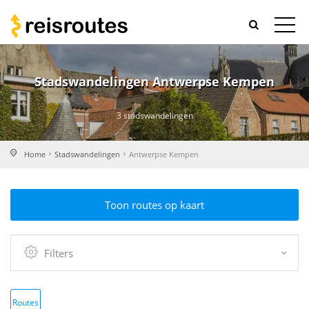
Stadswandelingen Antwerpse Kempen
3 stadswandelingen
Home
Stadswandelingen
Antwerpse Kempen
Toon routes op kaart
Filters
Routes