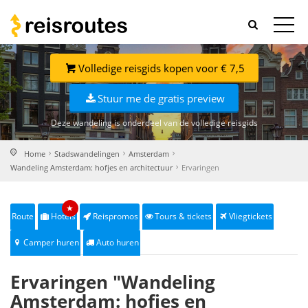
Volledige reisgids kopen voor € 7,5
Stuur me de gratis preview
Deze wandeling is onderdeel van de volledige reisgids
Home
Stadswandelingen
Amsterdam
Wandeling Amsterdam: hofjes en architectuur
Ervaringen
★
Route
Hotels
Reispromos
Tours & tickets
Vliegtickets
Camper huren
Auto huren
Ervaringen "Wandeling
Amsterdam: hofjes en