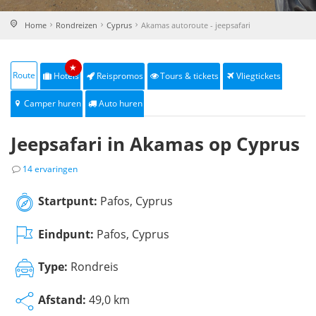
Home
Rondreizen
Cyprus
Akamas autoroute - jeepsafari
★
Route
Hotels
Reispromos
Tours & tickets
Vliegtickets
Camper huren
Auto huren
Jeepsafari in Akamas op Cyprus
14 ervaringen
Startpunt:
Pafos, Cyprus
Eindpunt:
Pafos, Cyprus
Type:
Rondreis
Afstand:
49,0 km