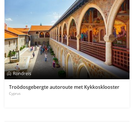
Rondreis
Troödosgebergte autoroute met Kykkosklooster
Cyprus