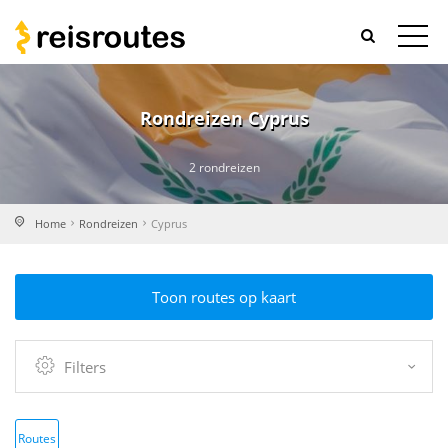
Rondreizen Cyprus
2 rondreizen
Home
Rondreizen
Cyprus
Toon routes op kaart
Filters
Routes