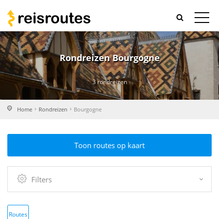
Rondreizen Bourgogne
3 rondreizen
Home
Rondreizen
Bourgogne
Toon routes op kaart
Filters
Routes