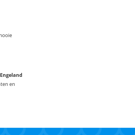
mooie
-Engeland
hten en