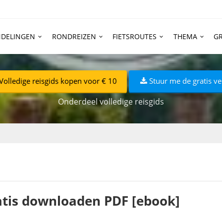
DELINGEN
RONDREIZEN
FIETSROUTES
THEMA
GR
Volledige reisgids kopen voor € 10
Stuur me de gratis ve
Onderdeel volledige reisgids
atis downloaden PDF [ebook]