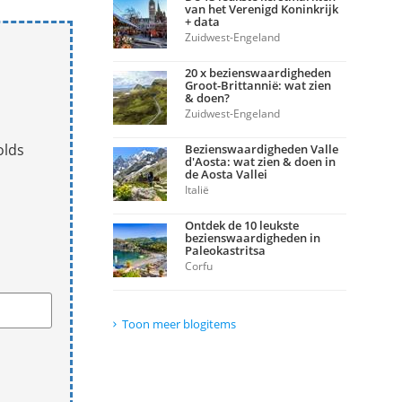
van het Verenigd Koninkrijk
+ data
Zuidwest-Engeland
20 x bezienswaardigheden
Groot-Brittannië: wat zien
& doen?
Zuidwest-Engeland
olds
Bezienswaardigheden Valle
d'Aosta: wat zien & doen in
de Aosta Vallei
Italië
Ontdek de 10 leukste
bezienswaardigheden in
Paleokastritsa
Corfu
Toon meer blogitems