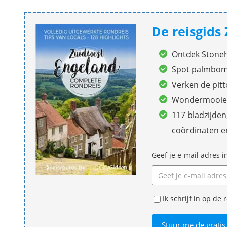
De reisgids
Ontdek Stone
Spot palmbome
Verken de pit
Wondermooie n
117 bladzijde
coördinaten e
Geef je e-mail adres i
Ik schrijf in op d