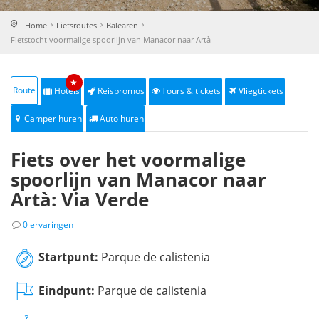
Home
Fietsroutes
Balearen
Fietstocht voormalige spoorlijn van Manacor naar Artà
★
Route
Hotels
Reispromos
Tours & tickets
Vliegtickets
Camper huren
Auto huren
Fiets over het voormalige
spoorlijn van Manacor naar
Artà: Via Verde
0 ervaringen
Startpunt:
Parque de calistenia
Eindpunt:
Parque de calistenia