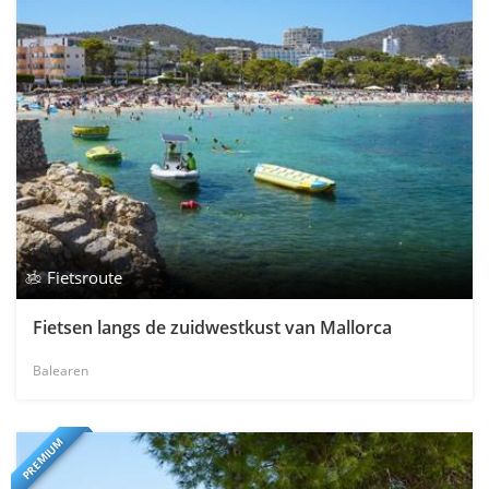
Fietsroute
Fietsen langs de zuidwestkust van Mallorca
Balearen
PREMIUM