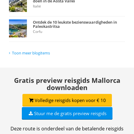
doen in de Aosta Vallei
Italië
Ontdek de 10 leukste bezienswaardigheden in
Paleokastritsa
Corfu
Toon meer blogitems
Gratis preview reisgids Mallorca
downloaden
Volledige reisgids kopen voor € 10
Stuur me de gratis preview reisgids
Deze route is onderdeel van de betalende reisgids