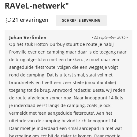
RAVeL-netwerk"
21 ervaringen
SCHRIJF JE ERVARING
Johan Verlinden
- 22 september 2015 -
Op het stuk Hotton-Durbuy stuurt de route je nabij
Fronville over een camping maar daar is de toegang naar
de brug afgesloten met een hekken. Je moet daar een
aangeduide 'fietsroute' volgen die een weggetje volgt
rond de camping. Dat is uiterst smal, staat vol met
brandnetels en heeft een zeer steile (mountainbike)
toegang tot de brug.
Antwoord redactie
: Beste, wij reden
de route afgelopen zomer nog. Naar knooppunt 14 fiets
je inderdaad eerst langs de camping, zoals je ook
vermeldt met 'een aangeduide fietsroute'. Aan het
uiteinde van de camping bevindt zich knooppunt 14.
Daar moet je inderdaad een smal aardepad in met wat
begroeiing om tot bij de rivier te komen. Daar moet je