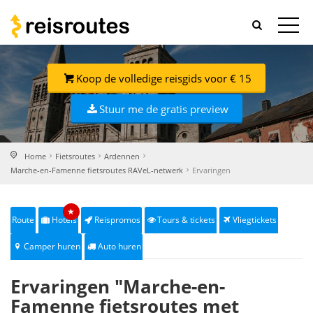
Koop de volledige reisgids voor € 15
Stuur me de gratis preview
Home
Fietsroutes
Ardennen
Marche-en-Famenne fietsroutes RAVeL-netwerk
Ervaringen
★
Route
Hotels
Reispromos
Tours & tickets
Vliegtickets
Camper huren
Auto huren
Ervaringen "Marche-en-
Famenne fietsroutes met