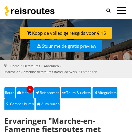
Koop de volledige reisgids voor € 15
Stuur me de gratis preview
Home
Fietsroutes
Ardennen
Marche-en-Famenne fietsroutes RAVeL-netwerk
Ervaringen
★
Route
Hotels
Reispromos
Tours & tickets
Vliegtickets
Camper huren
Auto huren
Ervaringen "Marche-en-
Famenne fietsroutes met