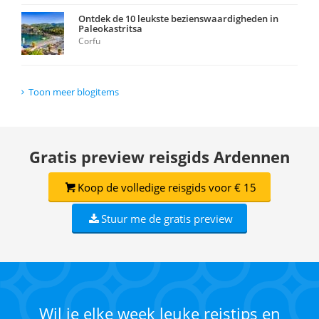
Ontdek de 10 leukste bezienswaardigheden in
Paleokastritsa
Corfu
Toon meer blogitems
Gratis preview reisgids Ardennen
Koop de volledige reisgids voor € 15
Stuur me de gratis preview
Wil je elke week leuke reistips en