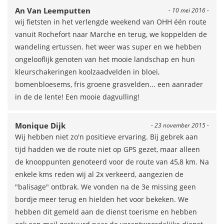
An Van Leemputten
- 10 mei 2016 -
wij fietsten in het verlengde weekend van OHH één route
vanuit Rochefort naar Marche en terug, we koppelden de
wandeling ertussen. het weer was super en we hebben
ongelooflijk genoten van het mooie landschap en hun
kleurschakeringen koolzaadvelden in bloei,
bomenbloesems, fris groene grasvelden... een aanrader
in de de lente! Een mooie dagvulling!
Monique Dijk
- 23 november 2015 -
Wij hebben niet zo'n positieve ervaring. Bij gebrek aan
tijd hadden we de route niet op GPS gezet, maar alleen
de knooppunten genoteerd voor de route van 45,8 km. Na
enkele kms reden wij al 2x verkeerd, aangezien de
"balisage" ontbrak. We vonden na de 3e missing geen
bordje meer terug en hielden het voor bekeken. We
hebben dit gemeld aan de dienst toerisme en hebben