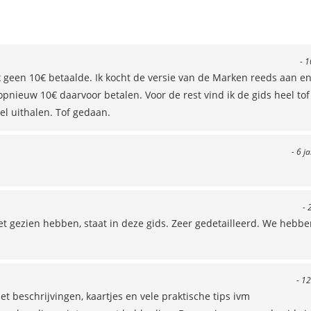
- 1
geen 10€ betaalde. Ik kocht de versie van de Marken reeds aan en
pnieuw 10€ daarvoor betalen. Voor de rest vind ik de gids heel tof
eel uithalen. Tof gedaan.
- 6 j
- 
et gezien hebben, staat in deze gids. Zeer gedetailleerd. We hebbe
- 12
et beschrijvingen, kaartjes en vele praktische tips ivm