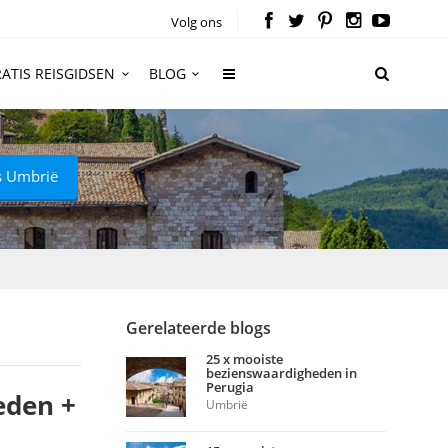
Volg ons
ATIS REISGIDSEN
BLOG
ds Umbrië
Gerelateerde blogs
25 x mooiste
bezienswaardigheden in
Perugia
eden +
Umbrië