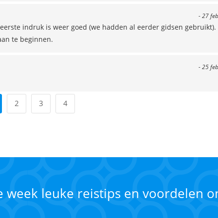
- 27 fe
erste indruk is weer goed (we hadden al eerder gidsen gebruikt)
aan te beginnen.
- 25 fe
2
3
4
ke week leuke reistips en voordelen 