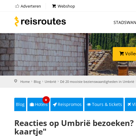
Adverteren
Webshop
STADSWAN
Volle
Home
Blog
Umbrië
Dé 20 mooiste bezienswaardigheden in Umbrië
★
Blog
Hotels
Reispromos
Tours & tickets
Vl
Reacties op Umbrië bezoeken? 
kaartje"