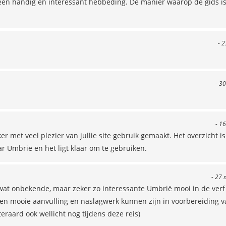
' een handig en interessant hebbeding. De manier waarop de gids i
- 2
- 30
- 16
aker met veel plezier van jullie site gebruik gemaakt. Het overzicht is
 Umbrië en het ligt klaar om te gebruiken.
- 27 
 wat onbekende, maar zeker zo interessante Umbrië mooi in de verf
 een mooie aanvulling en naslagwerk kunnen zijn in voorbereiding 
eraard ook wellicht nog tijdens deze reis)