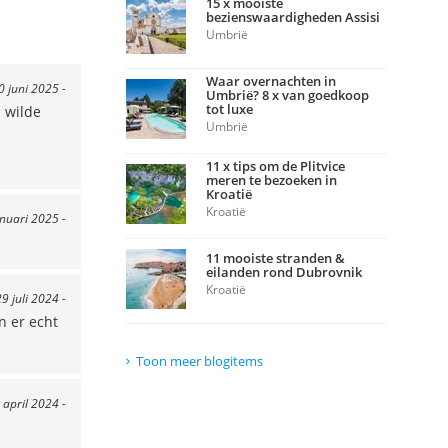
15 x mooiste
bezienswaardigheden Assisi
Umbrië
Waar overnachten in
0 juni 2025 -
Umbrië? 8 x van goedkoop
tot luxe
 wilde
Umbrië
11 x tips om de Plitvice
meren te bezoeken in
Kroatië
Kroatië
anuari 2025 -
11 mooiste stranden &
eilanden rond Dubrovnik
Kroatië
29 juli 2024 -
n er echt
Toon meer blogitems
 april 2024 -