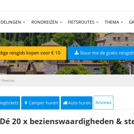
DELINGEN
RONDREIZEN
FIETSROUTES
THEMA
GR
dige reisgids kopen voor € 10
Stuur me de gratis reisgi
Reacties
Reviews
iegtickets
Camper huren
Auto huren
Dé 20 x bezienswaardigheden & st