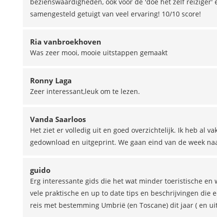
bezienswaardigheden, ook voor de 'doe het zelf reiziger
samengesteld getuigt van veel ervaring! 10/10 score!
Ria vanbroekhoven
Was zeer mooi, mooie uitstappen gemaakt
Ronny Laga
Zeer interessant,leuk om te lezen.
Vanda Saarloos
Het ziet er volledig uit en goed overzichtelijk. Ik heb al v
gedownload en uitgeprint. We gaan eind van de week naar
guido
Erg interessante gids die het wat minder toeristische en
vele praktische en up to date tips en beschrijvingen die
reis met bestemming Umbrië (en Toscane) dit jaar ( en uit