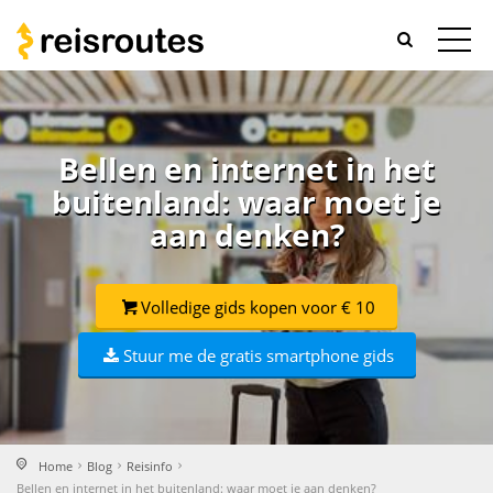
Bellen en internet in het
buitenland: waar moet je
aan denken?
Volledige gids kopen voor € 10
Stuur me de gratis smartphone gids
Home
Blog
Reisinfo
Bellen en internet in het buitenland: waar moet je aan denken?