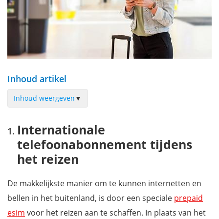
Inhoud artikel
Inhoud weergeven
▼
Internationale telefoonabonnement tijdens het reizen
Internationale
Roamen: wat is het en wat kost het?
telefoonabonnement tijdens
Minder wifi gebruiken
het reizen
Extra: Maak mooiere foto's met onze smartphone gids
De makkelijkste manier om te kunnen internetten en
bellen in het buitenland, is door een speciale
prepaid
esim
voor het reizen aan te schaffen. In plaats van het