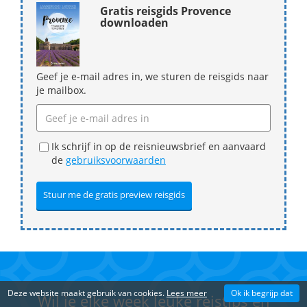
Gratis reisgids Provence
downloaden
Geef je e-mail adres in, we sturen de reisgids naar
je mailbox.
Ik schrijf in op de reisnieuwsbrief en aanvaard
de
gebruiksvoorwaarden
Deze website maakt gebruik van cookies.
Lees meer
Ok ik begrijp dat
Wil je elke week leuke reistips en