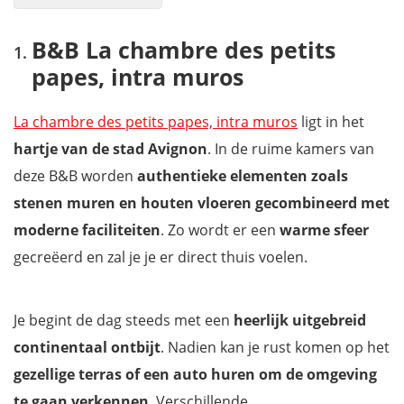
B&B La chambre des petits papes, intra muros
B&B La chambre des petits
Hôtel Danieli
papes, intra muros
Hôtel Le Bristol
N15 - Chambres d'hôtes et appartement
La chambre des petits papes, intra muros
ligt in het
Hôtel Cloitre Saint Louis Avignon
hartje van de stad Avignon
. In de ruime kamers van
Mas de Capelou
deze B&B worden
authentieke elementen zoals
Péniche loft
stenen muren en houten vloeren gecombineerd
met
B&B La Demoiselle
moderne faciliteiten
. Zo wordt er een
warme sfeer
Hôtel du Palais des Papes
gecreëerd en zal je je er direct thuis voelen.
Hotel Boquier
Met onze reisgids mis je niets tijdens je reis in de Provence
Je begint de dag steeds met een
heerlijk uitgebreid
continentaal ontbijt
. Nadien kan je rust komen op het
gezellige terras of een auto huren om de omgeving
te gaan verkennen
. Verschillende