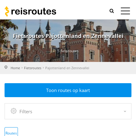
Fietsroutes Pajottenland en Zennevallei
5 fietsroutes
Home
Fietsroutes
Pajottenland en Zennevallei
Toon routes op kaart
Filters
Routes