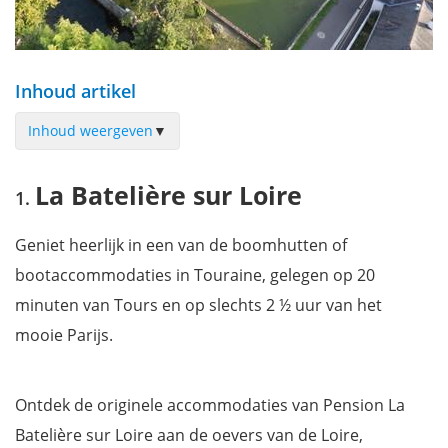
Inhoud artikel
Inhoud weergeven
▼
La Batelière sur Loire
La Batelière sur Loire
B&B Les Douves
Orion Treehouses
Geniet heerlijk in een van de boomhutten of
Les Prairies de la Mer
bootaccommodaties in Touraine, gelegen op 20
Château de Mercuès
minuten van Tours en op slechts 2 ½ uur van het
Maison d'Hôtes Bleu Azur
mooie Parijs.
Chambres d'hôtes du Château
Shangri-La Hotel Paris
Ontdek de originele accommodaties van Pension La
Wil jij ook niets missen tijdens je verblijf in Normandië?
Batelière sur Loire aan de oevers van de Loire,