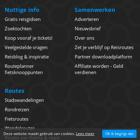
Nuttige info
Samenwerken
Gratis reisgidsen
Adverteren
Zoektochten
Nieuwsbrief
Koop vooraf je tickets!
Over ons
Veelgestelde vragen
Zet je verblijf op Reisroutes
Reisblog & inspiratie
Partner downloadplatform
Routeplanner
Affiliate worden - Geld
fietsknooppunten
verdienen
Routes
Stadswandelingen
Rondreizen
Fietsroutes
Wandelroutes
Deze website maakt gebruik van cookies.
Lees meer
Ok ik begrijp dat
Routes per thema & regio