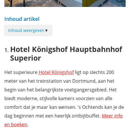
Inhoud artikel
Inhoud weergeven
▼
Hotel Königshof Hauptbahnhof Superior
Hotel Königshof Hauptbahnhof
Coffee Fellows Hotel Dortmund
Superior
Hotel Esplanade
Leonardo Hotel Dortmund
Het superieure
Hotel Königshof
ligt op slechts 200
Home Hotel
meter van het treinstation van Dortmund, aan het
Boutique 102 Dortmund City
begin van het belangrijkste voetgangersgebied. Het
Parkhotel Wittekindshof
biedt moderne, stijlvolle kamers voorzien van alle
l'Arrivée Hotel & Spa
comfort dat je maar kan wensen. 's Ochtends kan je de
Limehome Dortmund Südwall
dag beginnen met een heerlijk ontbijtbuffet.
Meer info
Radisson Blu Hotel Dortmund
en boeken
.
Mis niets tijdens je bezoek aan het Ruhrgebied met onze