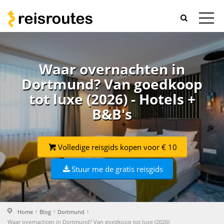
Waar overnachten in
Dortmund? Van goedkoop
tot luxe (2026) - Hotels +
B&B's
Volledige reisgids kopen voor € 10
Stuur me de gratis reisgids
Home
Blog
Dortmund
Waar overnachten in Dortmund? Van goedkoop tot luxe (2026)