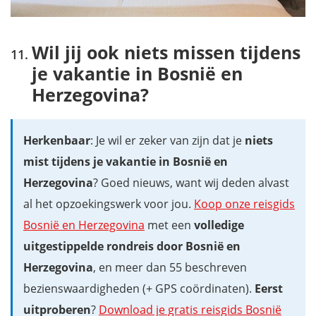
Wil jij ook niets missen tijdens
je vakantie in Bosnië en
Herzegovina?
Herkenbaar
: Je wil er zeker van zijn dat je
niets
mist tijdens je vakantie in Bosnië en
Herzegovina
? Goed nieuws, want wij deden alvast
al het opzoekingswerk voor jou.
Koop onze reisgids
Bosnië en Herzegovina
met een
volledige
uitgestippelde rondreis door Bosnië en
Herzegovina
, en meer dan 55 beschreven
bezienswaardigheden (+ GPS coördinaten).
Eerst
uitproberen
?
Download je gratis reisgids Bosnië