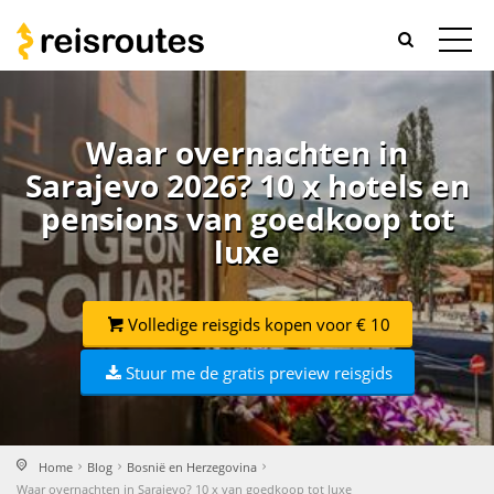
Waar overnachten in
Sarajevo 2026? 10 x hotels en
pensions van goedkoop tot
luxe
Volledige reisgids kopen voor € 10
Stuur me de gratis preview reisgids
Home
Blog
Bosnië en Herzegovina
Waar overnachten in Sarajevo? 10 x van goedkoop tot luxe